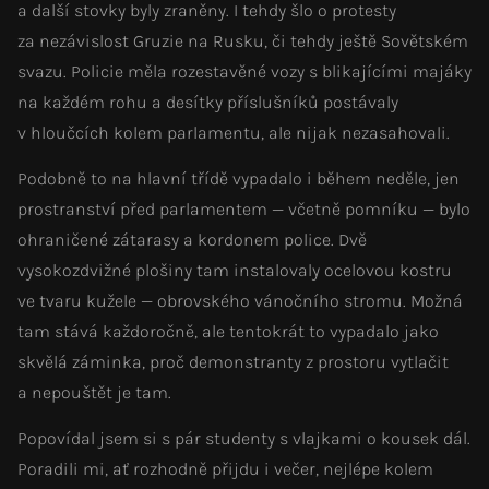
a další stovky byly zraněny. I tehdy šlo o protesty
za nezávislost Gruzie na Rusku, či tehdy ještě Sovětském
svazu. Policie měla rozestavěné vozy s blikajícími majáky
na každém rohu a desítky příslušníků postávaly
v hloučcích kolem parlamentu, ale nijak nezasahovali.
Podobně to na hlavní třídě vypadalo i během neděle, jen
prostranství před parlamentem — včetně pomníku — bylo
ohraničené zátarasy a kordonem police. Dvě
vysokozdvižné plošiny tam instalovaly ocelovou kostru
ve tvaru kužele — obrovského vánočního stromu. Možná
tam stává každoročně, ale tentokrát to vypadalo jako
skvělá záminka, proč demonstranty z prostoru vytlačit
a nepouštět je tam.
Popovídal jsem si s pár studenty s vlajkami o kousek dál.
Poradili mi, ať rozhodně přijdu i večer, nejlépe kolem