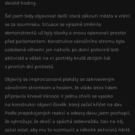
deváté hodiny.
Šel jsem tedy objevovat další stará zákoutí města a vrátil
se za soumraku. Situace se výrazně změnila:
demonstrantů už byly stovky a znovu opanovali prostor
před parlamentem. Konstrukce vánočního stromu byla
ozdobená větvemi jen nahoře, po dolní polovině lezli
aktivisté a věšeli na ni portréty krutě zbitých lidí
z prvních dní protestů.
Objevily se improvizované plakáty se zakrvaveným
vánočním stromkem a heslem, že vláda letos lidem
připravila krvavé Vánoce. V jednu chvíli se vysoko
na konstrukci objevil člověk, který začal křičet na dav.
Podle znepokojených reakcí a odezvy davu jsem pochopil,
že vyhrožuje, že skočí a spáchá sebevraždu. Dav na něj
začal volat, aby mu to rozmluvil, a několik aktivistů hbitě