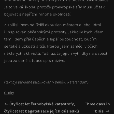
Je to velká škoda, protože proevropské síly musí už tak
bojovat s nepřízní mnoha okolností.
Z Tbilisi jsem odjížděl okouzlen městem a jeho lidmi
i inspirován občanskými protesty. Jakkoliv bych všem
těm lidem přál úspěch a lepší budoucnost, loučím
se také s úzkostí a tíží, kterou jsem zahlédl v očích
některých aktivistů. Tuší už, že jejich vyhlídky na úspěch
jsou za dané situace spíš mizivé.
(text byl původně publikován v
Deníku Referendum
)
Česky
Čtyřicet let černobylské katastrofy,
Three days in
čtyřicet let bagatelizace jejích důsledků
Tbilisi