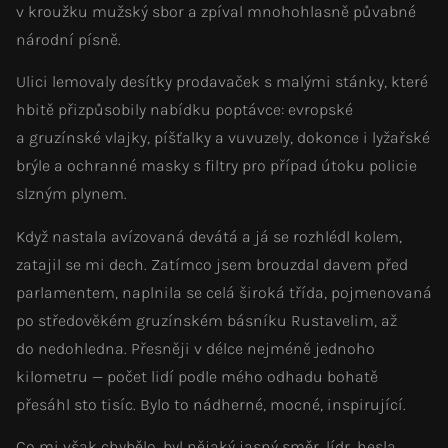
v kroužku mužský sbor a zpíval mnohohlasně půvabné
národní písně.
Ulici lemovaly desítky prodavaček s malými stánky, které
hbitě přizpůsobily nabídku poptávce: evropské
a gruzínské vlajky, píšťalky a vuvuzely, dokonce i lyžařské
brýle a ochranné masky s filtry pro případ útoku policie
slzným plynem.
Když nastala avízovaná devátá a já se rozhlédl kolem,
zatajil se mi dech. Zatímco jsem brouzdal davem před
parlamentem, naplnila se celá široká třída, pojmenovaná
po středověkém gruzínském básníku Rustavelim, až
do nedohledna. Přesněji v délce nejméně jednoho
kilometru — počet lidí podle mého odhadu bohatě
přesáhl sto tisíc. Bylo to nádherné, mocné, inspirující.
Co mi však chybělo, byl nějaký jasný směr, lídr, hesla,