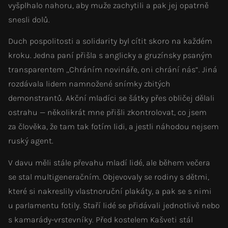
vyšplhalo nahoru, aby muže zachytili a pak jej opatrně
snesli dolů.
Duch pospolitosti a solidarity byl cítit skoro na každém
kroku. Jedna paní přišla s anglicky a gruzínsky psaným
transparentem „Chráním novináře, oni chrání nás“. Jiná
rozdávala lidem namnožené snímky zbitých
demonstrantů. Akční mladíci se šátky přes obličej dělali
ostrahu — několikrát mne přišli zkontrolovat, co jsem
za člověka, že tam tak fotím lidi, a jestli náhodou nejsem
ruský agent.
V davu měli stále převahu mladí lidé, ale během večera
se stal multigeneračním. Objevovaly se rodiny s dětmi,
které si nakreslily vlastnoruční plakáty, a pak se s nimi
u parlamentu fotily. Staří lidé se přidávali jednotlivě nebo
s kamarády-vrstevníky. Před kostelem Kašveti stál