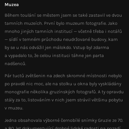
Muzea
Během toulání se městem jsem se také zastavil ve dvou
tamních muzeích. První bylo muzeum fotografie. Jako
mnoho jiných tamních institucí — včetně třeba i notářů
— sídlí v temném průchodu neudržované budovy, kam
by se u nás odvážil jen málokdo. Vstup byl zdarma
a vypadalo to, že celou instituci táhne jen parta
nadšenců.
Pár tuctů zvětšenin na zdech skromné místnosti nebylo
po pravdě nic moc, ale na stolku u okna byly vyskládány
monografie několika gruzínských fotografů. A ty opravdu
stály za to, listováním v nich jsem strávil většinu pobytu
v muzeu.
Jedna obsahovala výborné černobílé snímky Gruzie ze 70.
a 80. let dokumentující drobné lidské radosti na pozadí