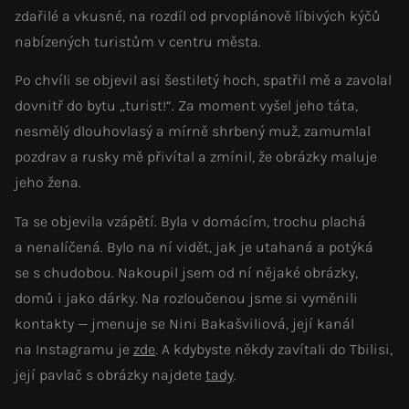
zdařilé a vkusné, na rozdíl od prvoplánově líbivých kýčů
nabízených turistům v centru města.
Po chvíli se objevil asi šestiletý hoch, spatřil mě a zavolal
dovnitř do bytu „turist!“. Za moment vyšel jeho táta,
nesmělý dlouhovlasý a mírně shrbený muž, zamumlal
pozdrav a rusky mě přivítal a zmínil, že obrázky maluje
jeho žena.
Ta se objevila vzápětí. Byla v domácím, trochu plachá
a nenalíčená. Bylo na ní vidět, jak je utahaná a potýká
se s chudobou. Nakoupil jsem od ní nějaké obrázky,
domů i jako dárky. Na rozloučenou jsme si vyměnili
kontakty — jmenuje se Nini Bakašviliová, její kanál
na Instagramu je
zde
. A kdybyste někdy zavítali do Tbilisi,
její pavlač s obrázky najdete
tady
.