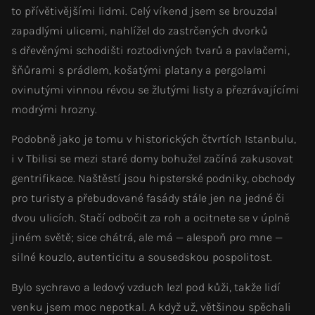
to přívětivějšími lidmi. Celý víkend jsem se brouzdal
zapadlými ulicemi, nahlížel do zastrčených dvorků
s dřevěnými schodišti roztodivných tvarů a pavlačemi,
šňůrami s prádlem, košatými platany a pergolami
ovinutými vinnou révou se žlutými listy a přezrávajícími
modrými hrozny.
Podobně jako je tomu v historických čtvrtích Istanbulu,
i v Tbilisi se mezi staré domy bohužel začíná zakusovat
gentrifikace. Naštěstí jsou hipsterské podniky, obchody
pro turisty a přebudované fasády stále jen na jedné či
dvou ulicích. Stačí odbočit za roh a ocitnete se v úplně
jiném světě; sice chátrá, ale má — alespoň pro mne —
silné kouzlo, autenticitu a sousedskou pospolitost.
Bylo sychravo a ledový vzduch lezl pod kůži, takže lidí
venku jsem moc nepotkal. A když už, většinou spěchali