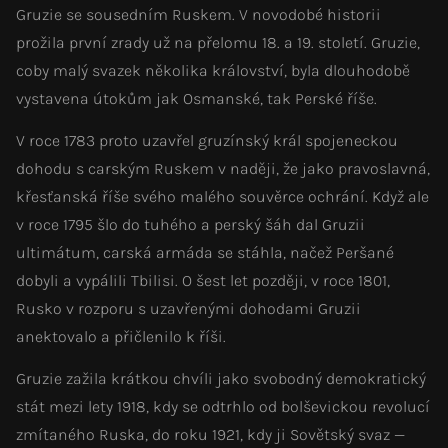
Gruzie se sousedním Ruskem. V novodobé historii
prožila první zrady už na přelomu 18. a 19. století. Gruzie,
coby malý svazek několika království, byla dlouhodobě
vystavena útokům jak Osmanské, tak Perské říše.
V roce 1783 proto uzavřel gruzínský král spojeneckou
dohodu s carským Ruskem v naději, že jako pravoslavná,
křesťanská říše svého malého souvěrce ochrání. Když ale
v roce 1795 šlo do tuhého a perský šáh dal Gruzii
ultimátum, carská armáda se stáhla, načež Peršané
dobyli a vypálili Tbilisi. O šest let později, v roce 1801,
Rusko v rozporu s uzavřenými dohodami Gruzii
anektovalo a přičlenilo k říši.
Gruzie zažila krátkou chvíli jako svobodný demokratický
stát mezi lety 1918, kdy se odtrhlo od bolševickou revolucí
zmítaného Ruska, do roku 1921, kdy ji Sovětský svaz —