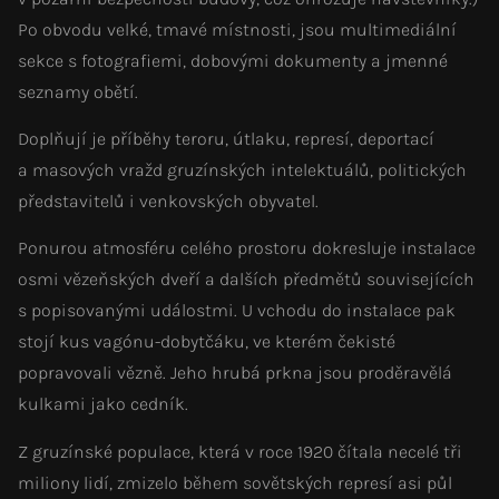
Po obvodu velké, tmavé místnosti, jsou multimediální
sekce s fotografiemi, dobovými dokumenty a jmenné
seznamy obětí.
Doplňují je příběhy teroru, útlaku, represí, deportací
a masových vražd gruzínských intelektuálů, politických
představitelů i venkovských obyvatel.
Ponurou atmosféru celého prostoru dokresluje instalace
osmi vězeňských dveří a dalších předmětů souvisejících
s popisovanými událostmi. U vchodu do instalace pak
stojí kus vagónu-dobytčáku, ve kterém čekisté
popravovali vězně. Jeho hrubá prkna jsou proděravělá
kulkami jako cedník.
Z gruzínské populace, která v roce 1920 čítala necelé tři
miliony lidí, zmizelo během sovětských represí asi půl