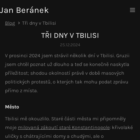
Jan Beránek
Blog
Tři dny v Tbilisi
TŘI DNY V TBILISI
25.12.2024
V prosinci 2024 jsem strávil několik dní v Tbilisi. Gruzii
jsem chtěl poznat už dlouho a teď se konečně naskytla
příležitost; shodou okolností právě v době masových
politických protestů, o kterých tak mohu podat zprávu
přímo z místa.
Město
Tbilisi mě okouzlilo. Staré části města mi připomněly
moje
milovaná zákoutí staré Konstantinopole
: křivolaké
uličky s chátrajícími domy a chudými, ale o