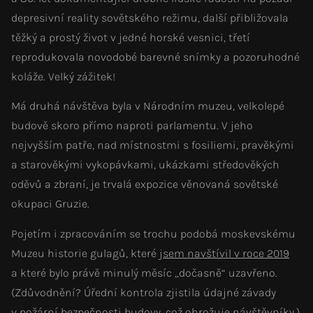
depresivní reality sovětského režimu, další přibližovala
těžký a prostý život v jedné horské vesnici, třetí
reprodukovala novodobé barevné snímky a pozoruhodné
koláže. Velký zážitek!
Má druhá návštěva byla v Národním muzeu, velkolepé
budově skoro přímo naproti parlamentu. V jeho
nejvyšším patře, nad místnostmi s fosiliemi, pravěkými
a starověkými vykopávkami, ukázkami středověkých
oděvů a zbraní, je trvalá expozice věnovaná sovětské
okupaci Gruzie.
Pojetím i zpracováním se trochu podobá moskevskému
Muzeu historie gulagů, které
jsem navštívil v roce 2019
a které bylo právě minulý měsíc „dočasně“ uzavřeno.
(Zdůvodnění? Úřední kontrola zjistila údajné závady
v požární bezpečnosti budovy, což ohrožuje návštěvníky.)