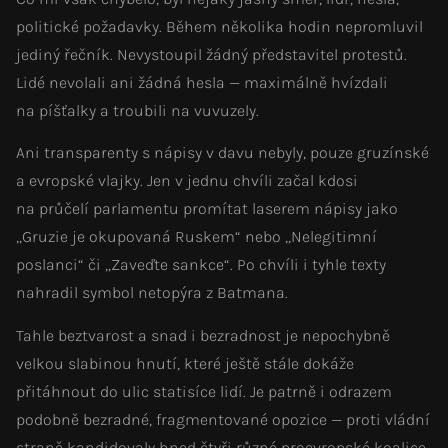
politické požadavky. Během několika hodin nepromluvil
jediný řečník. Nevystoupil žádný představitel protestů.
Lidé nevolali ani žádná hesla — maximálně hvízdali
na píšťalky a troubili na vuvuzely.
Ani transparenty s nápisy v davu nebyly, pouze gruzínské
a evropské vlajky. Jen v jednu chvíli začal kdosi
na průčelí parlamentu promítat laserem nápisy jako
„Gruzie je okupovaná Ruskem“ nebo „Nelegitimní
poslanci“ či „Zaveďte sankce“. Po chvíli i tyhle texty
nahradil symbol netopýra z Batmana.
Tahle beztvarost a snad i bezradnost je nepochybně
velkou slabinou hnutí, které ještě stále dokáže
přitáhnout do ulic statisíce lidí. Je patrně i odrazem
podobně bezradné, fragmentované opozice — proti vládní
straně kandidovaly hned čtyři různé proevropské koalice.