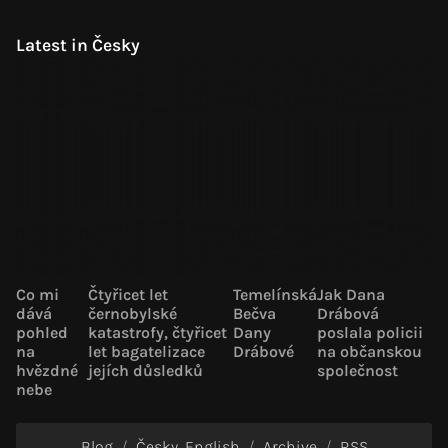
Latest in Česky
Co mi
Čtyřicet let
Temelínská
Jak Dana
dává
černobylské
Bečva
Drábová
pohled
katastrofy, čtyřicet
Dany
poslala policii
na
let bagatelizace
Drábové
na občanskou
hvězdné
jejích důsledků
společnost
nebe
Blog
Česky
English
Archive
RSS