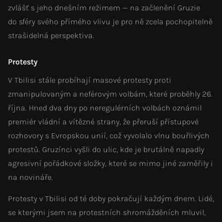
zvlášť s jeho dnešním režimem — na začlenění Gruzie
do sféry svého přímého vlivu je pro ně zcela pochopitelně
strašidelná perspektiva.
Protesty
V Tbilisi stále probíhají masové protesty proti
zmanipulovaným a neférovým volbám, které proběhly 26.
října. Hned dva dny po neregulérních volbách oznámil
premiér vládní a vítězné strany, že přeruší přístupové
rozhovory s Evropskou unií, což vyvolalo vlnu bouřlivých
protestů. Gruzínci vyšli do ulic, kde je brutálně napadly
agresivní pořádkové složky, které se mimo jiné zaměřily i
na novináře.
Protesty v Tbilisi od té doby pokračují každým dnem. Lidé,
se kterými jsem na protestních shromážděních mluvil,