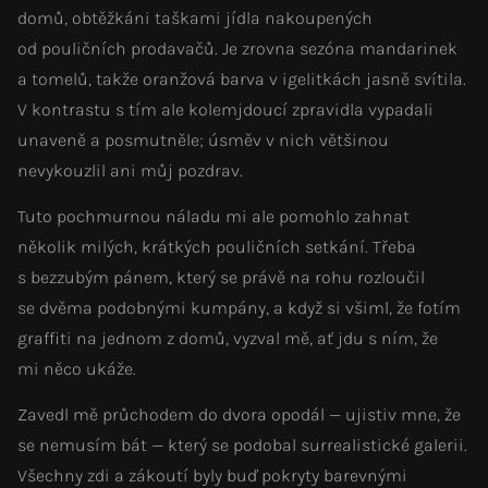
domů, obtěžkáni taškami jídla nakoupených
od pouličních prodavačů. Je zrovna sezóna mandarinek
a tomelů, takže oranžová barva v igelitkách jasně svítila.
V kontrastu s tím ale kolemjdoucí zpravidla vypadali
unaveně a posmutněle; úsměv v nich většinou
nevykouzlil ani můj pozdrav.
Tuto pochmurnou náladu mi ale pomohlo zahnat
několik milých, krátkých pouličních setkání. Třeba
s bezzubým pánem, který se právě na rohu rozloučil
se dvěma podobnými kumpány, a když si všiml, že fotím
graffiti na jednom z domů, vyzval mě, ať jdu s ním, že
mi něco ukáže.
Zavedl mě průchodem do dvora opodál — ujistiv mne, že
se nemusím bát — který se podobal surrealistické galerii.
Všechny zdi a zákoutí byly buď pokryty barevnými