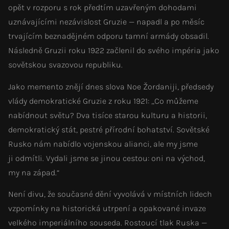
opět v rozporu s rok předtím uzavřeným dohodami
uznávajícími nezávislost Gruzie — napadl a po měsíc
trvajícím beznadějném odporu tamní armády obsadil.
Následně Gruzii roku 1922 začlenil do svého impéria jako
sovětskou svazovou republiku.
Jako memento znějí dnes slova Noe Žordaniji, předsedy
vlády demokratické Gruzie z roku 1921: „Co můžeme
nabídnout světu? Dva tisíce starou kulturu a historii,
demokratický stát, pestré přírodní bohatství. Sovětské
Rusko nám nabídlo vojenskou alianci, ale my jsme
ji odmítli. Vydali jsme se jinou cestou: oni na východ,
my na západ.“
Není divu, že současné dění vyvolává v místních lidech
vzpomínky na historická utrpení a opakované invaze
velkého imperiálního souseda. Rostoucí tlak Ruska —