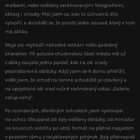
malbami, nebo ověšeny zarámovanými fotografiemi,
obrazy i zrcadly. Ptal jsem se, kdo to úchvatné dílo
vytvořil, a dozvěděl se, že prostě jeden soused, který v tom
má zálibu.
Moje asi nejhezčí náhodné setkání mělo podobný
charakter. Při potulce chudinskou částí města mě už
z dálky zaujala jedna pavlač, kde na zdi visely
pestrobarevné obrázky. Když jsem se k domu přiblížil,
viděl jsem, že vchod na temné schodiště je otevřený a
na oprýskané zdi visel ručně načmáraný vzkaz „Galerie,
vstup volný“.
Po rozvrzaných, dřevěných schodech jsem vystoupal
na ochoz. Oloupané zdi byly ověšeny obrázky, od miniatur
na kouscích sololitu po větší formát na plátně napjatém
v prostém rámu z recyklovaných prkýnek. Byly překvapivě