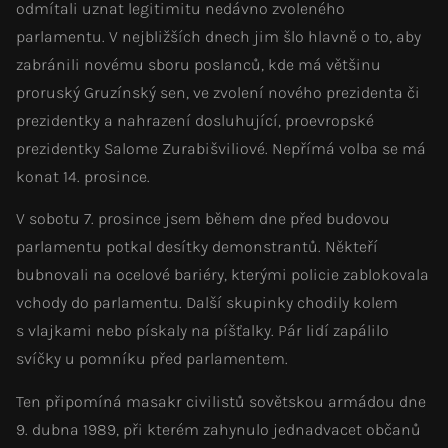
odmítali uznat legitimitu nedávno zvoleného
parlamentu. V nejbližších dnech jim šlo hlavně o to, aby
zabránili novému sboru poslanců, kde má většinu
proruský Gruzínský sen, ve zvolení nového prezidenta či
prezidentky a nahrazení dosluhující, proevropské
prezidentky Salome Zurabišviliové. Nepřímá volba se má
konat 14. prosince.
V sobotu 7. prosince jsem během dne před budovou
parlamentu potkal desítky demonstrantů. Někteří
bubnovali na ocelové bariéry, kterými policie zablokovala
vchody do parlamentu. Další skupinky chodily kolem
s vlajkami nebo pískaly na píšťalky. Pár lidí zapálilo
svíčky u pomníku před parlamentem.
Ten připomíná masakr civilistů sovětskou armádou dne
9. dubna 1989, při kterém zahynulo jednadvacet občanů