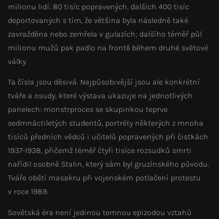
milionu lidí: 80 tisíc popravených, dalších 400 tisíc
deportovaných s tím, že většina byla následně také
zavražděna nebo zemřela v gulazích; dalšího téměř půl
milionu mužů pak padlo na frontě během druhé světové
války.
Ta čísla jsou děsivá. Nejpůsobivější jsou ale konkrétní
tváře a osudy, které výstava ukazuje na jednotlivých
panelech: monstrproces se skupinkou teprve
sedmnáctiletých studentů, portréty některých z mnoha
tisíců předních vědců i učitelů popravených při čistkách
1937-1938, přičemž téměř čtyři tisíce rozsudků smrti
nařídil osobně Stalin, který sám byl gruzínského původu.
Tváře obětí masakru při vojenském potlačení protestu
v roce 1989.
Sovětská éra není jedinou temnou epizodou vztahů