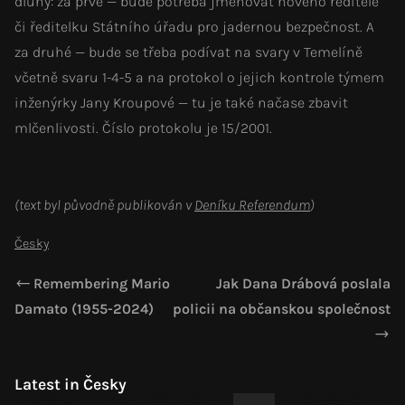
dluhy: za prvé — bude potřeba jmenovat nového ředitele
či ředitelku Státního úřadu pro jadernou bezpečnost. A
za druhé — bude se třeba podívat na svary v Temelíně
včetně svaru 1-4-5 a na protokol o jejich kontrole týmem
inženýrky Jany Kroupové — tu je také načase zbavit
mlčenlivosti. Číslo protokolu je 15/2001.
(text byl původně publikován v
Deníku Referendum
)
Česky
Remembering Mario
Jak Dana Drábová poslala
Damato (1955-2024)
policii na občanskou společnost
Latest in Česky