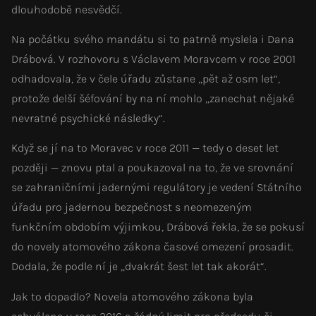
dlouhodobě nesvědčí.
Na počátku svého mandátu si to patrně myslela i Dana
Drábová. V rozhovoru s Václavem Moravcem v roce 2001
odhadovala, že v čele úřadu zůstane „pět až osm let“,
protože delší šéfování by na ní mohlo „zanechat nějaké
nevratné psychické následky“.
Když se jí na to Moravec v roce 2011 — tedy o deset let
později — znovu ptal a poukazoval na to, že ve srovnání
se zahraničními jadernými regulátory je vedení Státního
úřadu pro jadernou bezpečnost s neomezeným
funkčním obdobím výjimkou, Drábová řekla, že se pokusí
do novely atomového zákona časové omezení prosadit.
Dodala, že podle ní je „dvakrát šest let tak akorát“.
Jak to dopadlo? Novela atomového zákona byla