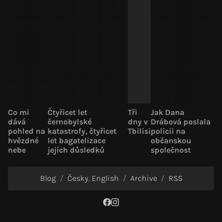
Co mi
Čtyřicet let
Tři
Jak Dana
dává
černobylské
dny v
Drábová poslala
pohled na
katastrofy, čtyřicet
Tbilisi
policii na
hvězdné
let bagatelizace
občanskou
nebe
jejích důsledků
společnost
Blog
Česky
English
Archive
RSS