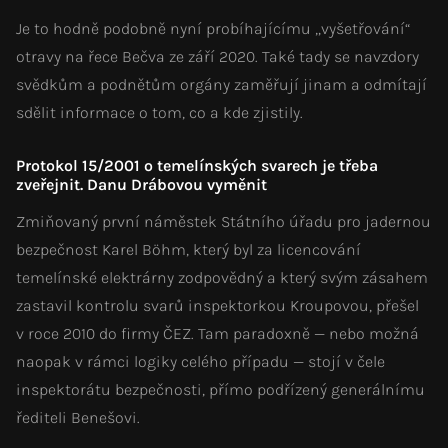
Je to hodně podobně nyní probíhajícímu „vyšetřování“
otravy na řece Bečva ze září 2020. Také tady se navzdory
svědkům a podnětům orgány zaměřují jinam a odmítají
sdělit informace o tom, co a kde zjistily.
Protokol 15/2001 o temelínských svarech je třeba
zveřejnit. Danu Drábovou vyměnit
Zmiňovaný první náměstek Státního úřadu pro jadernou
bezpečnost Karel Böhm, který byl za licencování
temelínské elektrárny zodpovědný a který svým zásahem
zastavil kontrolu svarů inspektorkou Kroupovou, přešel
v roce 2010 do firmy ČEZ. Tam paradoxně — nebo možná
naopak v rámci logiky celého případu — stojí v čele
inspektorátu bezpečnosti, přímo podřízený generálnímu
řediteli Benešovi.