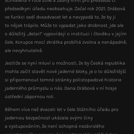
schválena v roce 2016 a žádný limit pro předsedu či
předsedkyni úřadu neobsahuje. Začal rok 2021, Drábová
ve funkci sedí dvaadvacet let a nevypadá to, že by ji
to nějak trápilo. Může to vypadat jako drobnost, jde ale
o důležitý „detail“ vypovídají o instituci i člověku v jejím
čele. Korupce mocí zkrátka probíhá zvolna a nenápadně,
ale nevyhnutelně.
Jestliže se nyní mluví o možnosti, že by Česká republika
mohla začít stavět nové jaderné bloky, je o to důležitější
si připomenout temné stránky polistopadové historie
jaderného průmyslu u nás. Dana Drábová v ní hraje
ústřední zápornou roli.
Během více než dvaceti let v čele Státního úřadu pro
jadernou bezpečnost ukázala svými činy
a vystupováním, že není schopná nezávislého