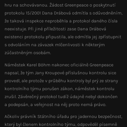
hru na schovávanou. Žádost Greenpeace o poskytnutí
protokolu 15/2001 Dana Drábová odmítla s odůvodněním,
že taková inspekce neproběhla a protokol daného čísla
neexistuje. Při jiné příležitosti zase Dana Drábová
existenci protokolu připustila, ale odmítla jej zpřístupnit
s odvoláním na závazek mlčenlivosti k některým
zúčastněným osobám.
Náměstek Karel Böhm nakonec oficiálně Greenpeace
napsal, že tým Jany Kroupové příslušnou kontrolu sice
provedl, ale protože v průběhu kontroly byl prý ze strany
kontrolního týmu porušen zákon, náměstek kontrolu
zrušil. Závěrečný protokol tudíž údajně nebyl dokončen
a podepsán, a veřejnost na něj proto nemá právo.
Ačkoliv právník Státního úřadu pro jadernou bezpečnost,
který byl členem kontrolního týmu, odpověděl písemně