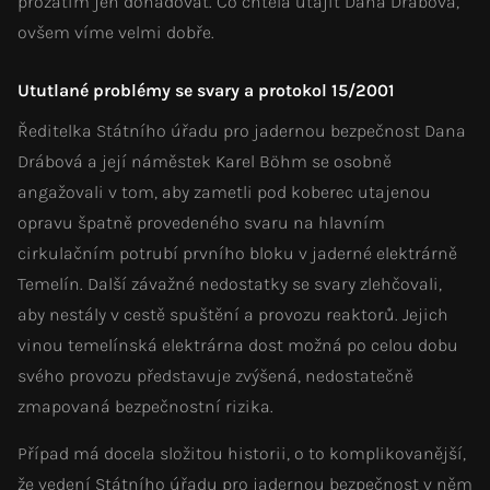
prozatím jen dohadovat. Co chtěla utajit Dana Drábová,
ovšem víme velmi dobře.
Ututlané problémy se svary a protokol 15/2001
Ředitelka Státního úřadu pro jadernou bezpečnost Dana
Drábová a její náměstek Karel Böhm se osobně
angažovali v tom, aby zametli pod koberec utajenou
opravu špatně provedeného svaru na hlavním
cirkulačním potrubí prvního bloku v jaderné elektrárně
Temelín. Další závažné nedostatky se svary zlehčovali,
aby nestály v cestě spuštění a provozu reaktorů. Jejich
vinou temelínská elektrárna dost možná po celou dobu
svého provozu představuje zvýšená, nedostatečně
zmapovaná bezpečnostní rizika.
Případ má docela složitou historii, o to komplikovanější,
že vedení Státního úřadu pro jadernou bezpečnost v něm