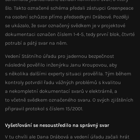
šlo. Takto označené schéma předali zástupci Greenpeace
na osobní schůzce přímo předsedkyni Drábové. Později
se ukázalo, že svar označený svědkem je v projektové
dokumentaci označen číslem 1-4-5, tedy první blok, čtvrté
potrubí a pátý svar na něm.
Vedení Státního úřadu pro jadernou bezpečnost
následně pověřilo inženýrku Janu Kroupovou, aby
s několika dalšími experty situaci prověřila. Tým během
kontroly potvrdil řadu vážných problémů s kvalitou
a nekompletní dokumentací svarů v elektrárně, a
to včetně svědkem označeného svaru. O svých zjištěních
připravil protokol s číslem 15/2001.
Vyšetřování se nesoustředilo na správný svar
V tu chvíli ale Dana Drábová a vedení úřadu začali hrát