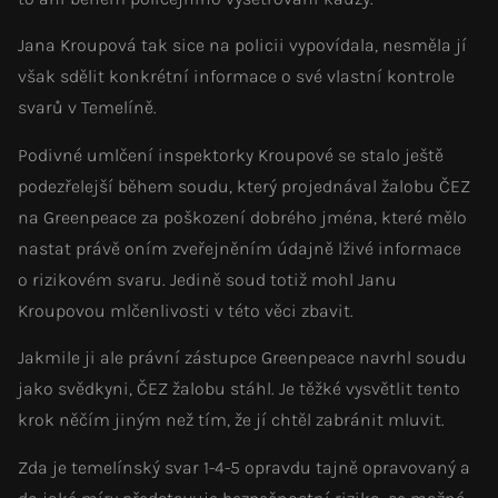
Jana Kroupová tak sice na policii vypovídala, nesměla jí
však sdělit konkrétní informace o své vlastní kontrole
svarů v Temelíně.
Podivné umlčení inspektorky Kroupové se stalo ještě
podezřelejší během soudu, který projednával žalobu ČEZ
na Greenpeace za poškození dobrého jména, které mělo
nastat právě oním zveřejněním údajně lživé informace
o rizikovém svaru. Jedině soud totiž mohl Janu
Kroupovou mlčenlivosti v této věci zbavit.
Jakmile ji ale právní zástupce Greenpeace navrhl soudu
jako svědkyni, ČEZ žalobu stáhl. Je těžké vysvětlit tento
krok něčím jiným než tím, že jí chtěl zabránit mluvit.
Zda je temelínský svar 1-4-5 opravdu tajně opravovaný a