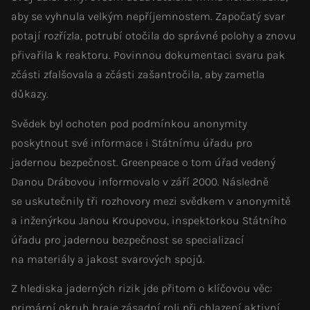
aby se vyhnula velkým nepříjemnostem. Započatý svar
potají rozřízla, potrubí otočila do správné polohy a znovu
přivařila k reaktoru. Povinnou dokumentaci svaru pak
zčásti zfalšovala a zčásti zašantročila, aby zametla
důkazy.
Svědek byl ochoten pod podmínkou anonymity
poskytnout své informace i Státnímu úřadu pro
jadernou bezpečnost. Greenpeace o tom úřad vedený
Danou Drábovou informovalo v září 2000. Následně
se uskutečnily tři rozhovory mezi svědkem v anonymitě
a inženýrkou Janou Kroupovou, inspektorkou Státního
úřadu pro jadernou bezpečnost se specializací
na materiály a jakost svarových spojů.
Z hlediska jaderných rizik jde přitom o klíčovou věc:
primární okruh hraje zásadní roli při chlazení aktivní