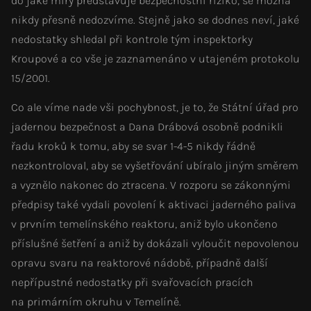
do jaké míry představuje bezpečnostní riziko, se možná
nikdy přesně nedozvíme. Stejně jako se dodnes neví, jaké
nedostatky shledal při kontrole tým inspektorky
Kroupové a co vše je zaznamenáno v utajeném protokolu
15/2001.
Co ale víme nade vši pochybnost, je to, že Státní úřad pro
jadernou bezpečnost a Dana Drábová osobně podnikli
řadu kroků k tomu, aby se svar 1-4-5 nikdy řádně
nezkontroloval, aby se vyšetřování ubíralo jiným směrem
a vyznělo nakonec do ztracena. V rozporu se zákonnými
předpisy také vydali povolení k aktivaci jaderného paliva
v prvním temelínského reaktoru, aniž bylo ukončeno
příslušné šetření a aniž by dokázali vyloučit nepovolenou
opravu svaru na reaktorové nádobě, případně další
nepřípustné nedostatky při svařovacích pracích
na primárním okruhu v Temelíně.