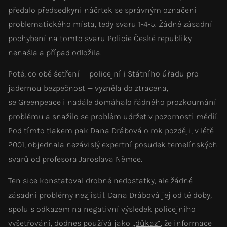
předalo předsedkyni náčrtek se správným označení
problematického místa, tedy svaru 1-4-5. Žádné zásadní
pochybení na tomto svaru Policie České republiky
nenašla a případ odložila.
Poté, co obě šetření — policejní i Státního úřadu pro
jadernou bezpečnost — vyzněla do ztracena,
se Greenpeace i nadále domáhalo řádného prozkoumání
problému a snažilo se problém udržet v pozornosti médií.
Pod tímto tlakem pak Dana Drábová o rok později, v létě
2001, objednala nezávislý expertní posudek temelínských
svarů od profesora Jaroslava Němce.
Ten sice konstatoval drobné nedostatky, ale žádné
zásadní problémy nezjistil. Dana Drábová jej od té doby,
spolu s odkazem na negativní výsledek policejního
vyšetřování, dodnes používá jako
„důkaz“
, že informace