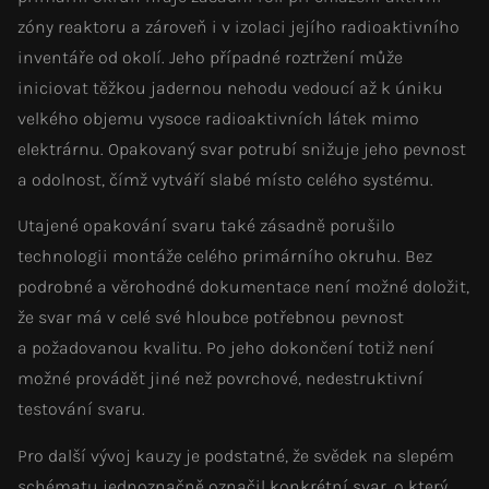
zóny reaktoru a zároveň i v izolaci jejího radioaktivního
inventáře od okolí. Jeho případné roztržení může
iniciovat těžkou jadernou nehodu vedoucí až k úniku
velkého objemu vysoce radioaktivních látek mimo
elektrárnu. Opakovaný svar potrubí snižuje jeho pevnost
a odolnost, čímž vytváří slabé místo celého systému.
Utajené opakování svaru také zásadně porušilo
technologii montáže celého primárního okruhu. Bez
podrobné a věrohodné dokumentace není možné doložit,
že svar má v celé své hloubce potřebnou pevnost
a požadovanou kvalitu. Po jeho dokončení totiž není
možné provádět jiné než povrchové, nedestruktivní
testování svaru.
Pro další vývoj kauzy je podstatné, že svědek na slepém
schématu jednoznačně označil konkrétní svar, o který