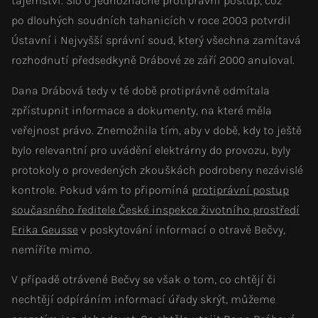
tajemství. Šlo o jednoznačně protiprávní postup, což
po dlouhých soudních tahanicích v roce 2003 potvrdil
Ústavní i Nejvyšší správní soud, který všechna zamítavá
rozhodnutí předsedkyně Drábové ze září 2000 anuloval.
Dana Drábová tedy v té době protiprávně odmítala
zpřístupnit informace a dokumenty, na které měla
veřejnost právo. Znemožnila tím, aby v době, kdy to ještě
bylo relevantní pro uvádění elektrárny do provozu, byly
protokoly o provedených zkouškách podrobeny nezávislé
kontrole. Pokud vám to připomíná
protiprávní postup
současného ředitele České inspekce životního prostředí
Erika Geusse
v poskytování informací o otravě Bečvy,
nemíříte mimo.
V případě otrávené Bečvy se však o tom, co chtějí či
nechtějí odpíráním informací úřady skrýt, můžeme