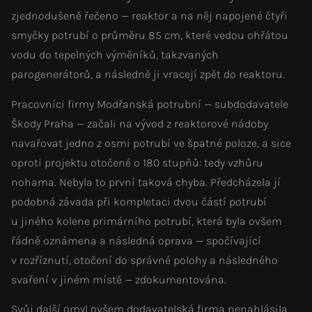
zjednodušeně řečeno — reaktor a na něj napojené čtyři
smyčky potrubí o průměru 85 cm, které vedou ohřátou
vodu do tepelných výměníků, takzvaných
parogenerátorů, a následně ji vracejí zpět do reaktoru.
Pracovníci firmy Modřanská potrubní — subdodavatele
Škody Praha — začali na vývod z reaktorové nádoby
navařovat jedno z osmi potrubí ve špatné poloze, a sice
oproti projektu otočené o 180 stupňů: tedy vzhůru
nohama. Nebyla to první taková chyba. Předcházela jí
podobná závada při kompletaci dvou částí potrubí
u jiného kolene primárního potrubí, která byla ovšem
řádně oznámena a následná oprava — spočívající
v rozříznutí, otočení do správné polohy a následného
svaření v jiném místě — zdokumentována.
Svůj další omyl ovšem dodavatelská firma nenahlásila,