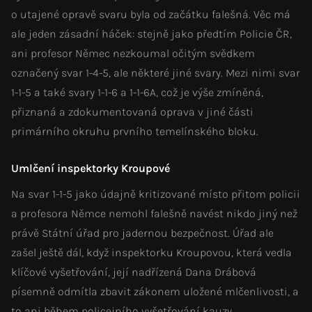
o utajené opravě svaru byla od začátku falešná. Věc má
ale jeden zásadní háček: stejně jako předtím Policie ČR,
ani profesor Němec nezkoumal očitým svědkem
označený svar 1-4-5, ale některé jiné svary. Mezi nimi svar
1-1-5 a také svary 1-1-6 a 1-1-6A, což je výše zmíněná,
přiznaná a zdokumentovaná oprava v jiné části
primárního okruhu prvního temelínského bloku.
Umlčení inspektorky Kroupové
Na svar 1-1-5 jako údajně kritizované místo přitom policii
a profesora Němce nemohl falešně navést nikdo jiný než
právě Státní úřad pro jadernou bezpečnost. Úřad ale
zašel ještě dál, když inspektorku Kroupovou, která vedla
klíčové vyšetřování, její nadřízená Dana Drábová
písemně odmítla zbavit zákonem uložené mlčenlivosti, a
to ani během policejního vyšetřování kauzy.