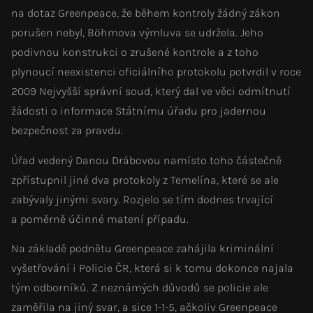
na dotaz Greenpeace, že během kontroly žádný zákon
porušen nebyl, Böhmova výmluva se udržela. Jeho
podivnou konstrukci o zrušené kontrole a z toho
plynoucí neexistenci oficiálního protokolu potvrdil v roce
2009 Nejvyšší správní soud, který dal ve věci odmítnutí
žádosti o informace Státnímu úřadu pro jadernou
bezpečnost za pravdu.
Úřad vedený Danou Drábovou namísto toho částečně
zpřístupnil jiné dva protokoly z Temelína, které se ale
zabývaly jinými svary. Rozjelo se tím dodnes trvající
a poměrně účinné matení případu.
Na základě podnětu Greenpeace zahájila kriminální
vyšetřování i Policie ČR, která si k tomu dokonce najala
tým odborníků. Z neznámých důvodů se policie ale
zaměřila na jiný svar, a sice 1-1-5, ačkoliv Greenpeace