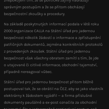
znepokojeni tím, že se politické zájmy nadřazují
správným postupům a že se přitom obcházejí
bezpečnostní zkoušky a procedury.
Na základě poskytnutých informací podala v létě roku
2000 organizace CALLA na Státní úřad pro jadernou
bezpečnost několik žádostí o informace a zpřístupnění
patřičných dokumentů, zejména konkrétních protokolů
z provedených zkoušek. Státní úřad pro jadernou
bezpečnost však všechny obratem zamítl s tím, že jde
o utajované či citlivé informace, obchodní tajemství,
případně nereagoval vůbec.
Státní úřad pro jadernou bezpečnost přitom běžně
postupoval tak, že se obrátil na ČEZ, aby se jako vlastník
elektrárny k žádostem vyjádřil — a firma příslušné
dokumenty paušálně a ex-post označila za obchodní