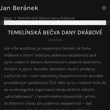
Jan Beránek
Blog
Temelínská Bečva Dany Drábové
TEMELÍNSKÁ BEČVA DANY DRÁBOVÉ
11.04.2021
Jak níže doložíme, je nesporným faktem, že Dana
Drábová a Státní úřad pro jadernou bezpečnost pod
jejím vedením během dokončování jaderné elektrárny
Temelín a jejích zkoušek obcházeli vlastní předpisy
a přivírali oči i nad nedostatky bezpečnostních zkoušek
prováděných společností ČEZ. Dělo se to v takové míře, že
se na ekologické organizace tehdy obrátilo několik
„whistleblowerů“ z temelínského staveniště i přímo
ze Státního úřadu pro jadernou bezpečnost — byli