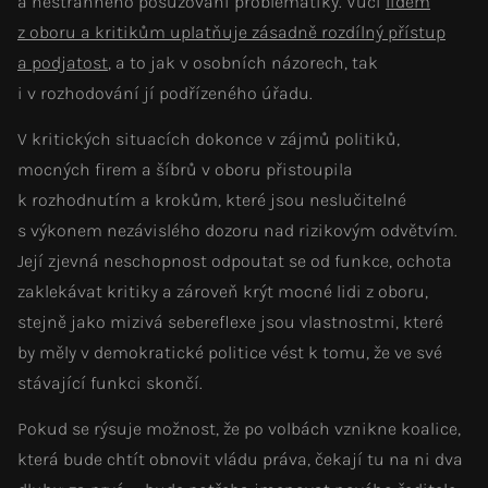
a nestranného posuzování problematiky. Vůči
lidem
z oboru a kritikům uplatňuje zásadně rozdílný přístup
a podjatost
, a to jak v osobních názorech, tak
i v rozhodování jí podřízeného úřadu.
V kritických situacích dokonce v zájmů politiků,
mocných firem a šíbrů v oboru přistoupila
k rozhodnutím a krokům, které jsou neslučitelné
s výkonem nezávislého dozoru nad rizikovým odvětvím.
Její zjevná neschopnost odpoutat se od funkce, ochota
zaklekávat kritiky a zároveň krýt mocné lidi z oboru,
stejně jako mizivá sebereflexe jsou vlastnostmi, které
by měly v demokratické politice vést k tomu, že ve své
stávající funkci skončí.
Pokud se rýsuje možnost, že po volbách vznikne koalice,
která bude chtít obnovit vládu práva, čekají tu na ni dva