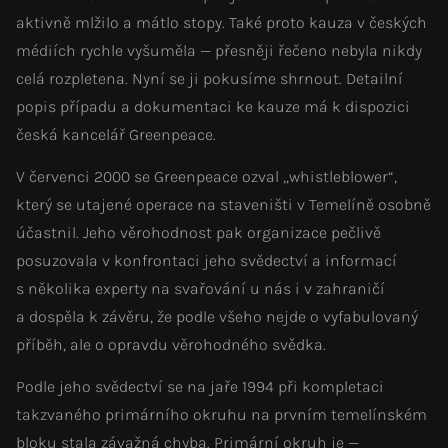
aktivně mlžilo a mátlo stopy. Také proto kauza v českých
médiích rychle vyšuměla — přesněji řečeno nebyla nikdy
celá rozpletena. Nyní se ji pokusíme shrnout. Detailní
popis případu a dokumentaci ke kauze má k dispozici
česká kancelář Greenpeace.
V červenci 2000 se Greenpeace ozval „whistleblower“,
který se utajené operace na staveništi v Temelíně osobně
účastnil. Jeho věrohodnost pak organizace pečlivě
posuzovala v konfrontaci jeho svědectví a informací
s několika experty na svařování u nás i v zahraničí
a dospěla k závěru, že podle všeho nejde o vyfabulovaný
příběh, ale o opravdu věrohodného svědka.
Podle jeho svědectví se na jaře 1994 při kompletaci
takzvaného primárního okruhu na prvním temelínském
bloku stala závažná chyba. Primární okruh je —