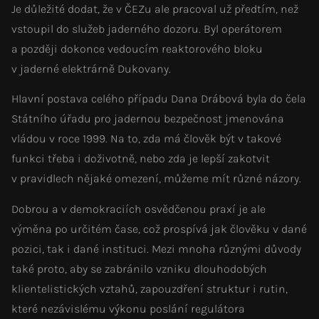
Je důležité dodat, že v ČEZu ale pracoval už předtím, než
vstoupil do služeb jaderného dozoru. Byl operátorem
a později dokonce vedoucím reaktorového bloku
v jaderné elektrárně Dukovany.
Hlavní postava celého případu Dana Drábová byla do čela
Státního úřadu pro jadernou bezpečnost jmenována
vládou v roce 1999. Na to, zda má člověk být v takové
funkci třeba i doživotně, nebo zda je lepší zakotvit
v pravidlech nějaké omezení, můžeme mít různé názory.
Dobrou a v demokraciích osvědčenou praxí je ale
výměna po určitém čase, což prospívá jak člověku v dané
pozici, tak i dané instituci. Mezi mnoha různými důvody
také proto, aby se zabránilo vzniku dlouhodobých
klientelistických vztahů, zapouzdření struktur i rutin,
které nezávislému výkonu poslání regulátora