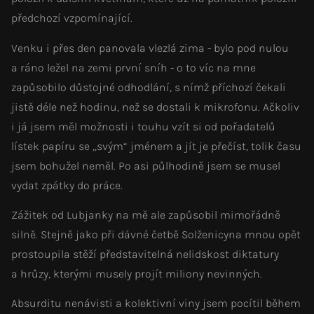
předchozí vzpomínající.
Venku i přes den panovala vlezlá zima - bylo pod nulou
a ráno ležel na zemi první sníh - o to víc na mne
zapůsobilo důstojné odhodlání, s nímž příchozí čekali
jistě déle než hodinu, než se dostali k mikrofonu. Ačkoliv
i já jsem měl možnosti i touhu vzít si od pořadatelů
lístek papíru se „svým“ jménem a jít je přečíst, tolik času
jsem bohužel neměl. Po asi půlhodině jsem se musel
vydat zpátky do práce.
Zážitek od Lubjanky na mě ale zapůsobil mimořádně
silně. Stejně jako při dávné četbě Solženicyna mnou opět
prostoupila stěží představitelná nelidskost diktatury
a hrůzy, kterými musely projít miliony nevinných.
Absurditu nenávisti a kolektivní viny jsem pocítil během