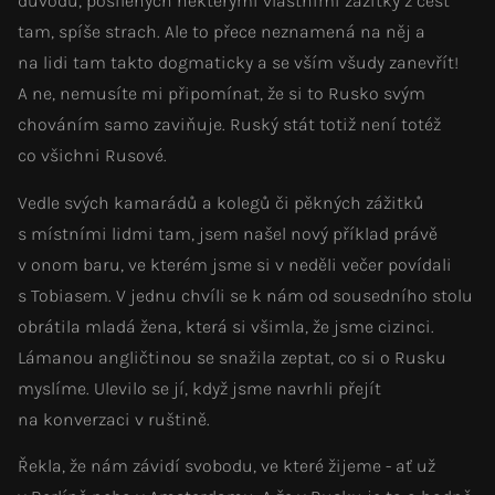
důvodů, posílených některými vlastními zážitky z cest
tam, spíše strach. Ale to přece neznamená na něj a
na lidi tam takto dogmaticky a se vším všudy zanevřít!
A ne, nemusíte mi připomínat, že si to Rusko svým
chováním samo zaviňuje. Ruský stát totiž není totéž
co všichni Rusové.
Vedle svých kamarádů a kolegů či pěkných zážitků
s místními lidmi tam, jsem našel nový příklad právě
v onom baru, ve kterém jsme si v neděli večer povídali
s Tobiasem. V jednu chvíli se k nám od sousedního stolu
obrátila mladá žena, která si všimla, že jsme cizinci.
Lámanou angličtinou se snažila zeptat, co si o Rusku
myslíme. Ulevilo se jí, když jsme navrhli přejít
na konverzaci v ruštině.
Řekla, že nám závidí svobodu, ve které žijeme - ať už