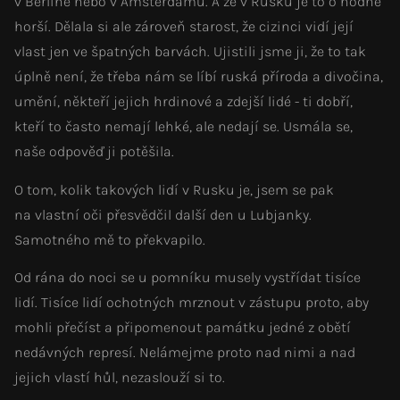
v Berlíně nebo v Amsterdamu. A že v Rusku je to o hodně
horší. Dělala si ale zároveň starost, že cizinci vidí její
vlast jen ve špatných barvách. Ujistili jsme ji, že to tak
úplně není, že třeba nám se líbí ruská příroda a divočina,
umění, někteří jejich hrdinové a zdejší lidé - ti dobří,
kteří to často nemají lehké, ale nedají se. Usmála se,
naše odpověď ji potěšila.
O tom, kolik takových lidí v Rusku je, jsem se pak
na vlastní oči přesvědčil další den u Lubjanky.
Samotného mě to překvapilo.
Od rána do noci se u pomníku musely vystřídat tisíce
lidí. Tisíce lidí ochotných mrznout v zástupu proto, aby
mohli přečíst a připomenout památku jedné z obětí
nedávných represí. Nelámejme proto nad nimi a nad
jejich vlastí hůl, nezaslouží si to.