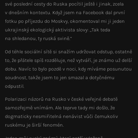
své poslední cesty do Ruska pocítil ještě i jinak, zcela
v dnešním kontextu. Když jsem na Facebook dal první
fotku po příjezdu do Moskvy, okomentoval mi ji jeden
ukrajinský ekologický aktivista slovy: „Tak teda
na shledanou, ty ruská svině.“
Od téhle sociální sítě si snažím udržovat odstup, ostatně
to, že přátele spíš rozděluje, než vytváří, je známo už delší
dobu. Navíc to bylo pozdě v noci, kdy míváme posunutou
soudnost, takže jsem to jen smazal a dotyčnému
odpustil.
Polarizaci názorů na Rusko v české veřejné debatě
samozřejmě vnímám. Ale teprve tady mi došlo, že
dogmaticky nesmiřitelná nenávist vůči čemukoliv
ruskému je širší fenomén.