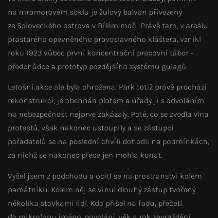
na mramorovém soklu je žulový balvan přivezený
ze Soloveckého ostrova v Bílém moři. Právě tam, v areálu
prastarého opevněného pravoslavného kláštera, vznikl
roku 1923 vůbec první koncentrační pracovní tábor -
předchůdce a prototyp pozdějšího systému gulagů.
Letošní akce ale byla ohrožena. Park totiž právě prochází
rekonstrukcí, je obehnán plotem a úřady ji s odvoláním
na nebezpečnost nejprve zakázaly. Poté, co se zvedla vlna
protestů, však nakonec ustoupily a se zástupci
pořadatelů se na poslední chvíli dohodli na podmínkách,
za nichž se nakonec přece jen mohla konat.
Vyšel jsem z podchodu a ocitl se na prostranství kolem
památníku. Kolem něj se vinul dlouhý zástup tvořený
několika stovkami lidí. Kdo přišel na řadu, přečetl
do mikrofonu jméno, povolání, věk a rok zavraždění