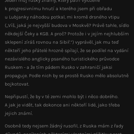
Jeden můj ruský známý, který patří vyloženě
k progresivnímu hnutí a kterého jsem při obřadu
u Lubjanky náhodou potkal, mi kromě drsného vtipu
(„Víš, jaká je nejvyšší budova v Moskvě? Právě tahle, sídlo
někdejší Čeky a KGB. A proč? Protože i v jejím nejhlubším
sklepení zíráš rovnou na Sibiř.“) vyprávěl, jak mu teď
někteří jeho přátelé hrozně spílají, že se podílel na vydání
nezávislého anglicky psaného turistického průvodce
Ruskem - a že tím pádem Rusko v zahraničí jaksi
propaguje. Podle nich by se prostě Rusko mělo absolutně
bojkotovat.
Nepřipustí, že by v té zemi mohlo být i něco dobrého.
A jak je vidět, tak dokonce ani někteří lidé, jako třeba
jejich známí.
Osobně tedy nejsem žádný rusofil, z Ruska mám z řady