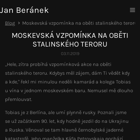
Jan Beránek
Blog
Moskevská vzpomínka na oběti stalinského teroru
MOSKEVSKÁ VZPOMÍNKA NA OBĚTI
STALINSKÉHO TERORU
03.11.2019
„Hele, zítra probíhá vzpomínková akce na oběti
stalinského teroru. Kdybys měl zájem, dám Ti vědět kdy
a kde," řekl mi minulou neděli kamarád a kolega Tobias
u vína v jednom moskevském baru. Nemusel mě dlouho
přemlouvat.
Tobias je z Berlína, ale umí plynně rusky. Poznali jsme
se už začátkem 90. let, kdy hodně jezdil do na Ukrajinu
a Ruska. Věnoval se tam hlavně černobylské jaderné
katastrofě. Jeho manželka Káťa Petrovskaja pochází