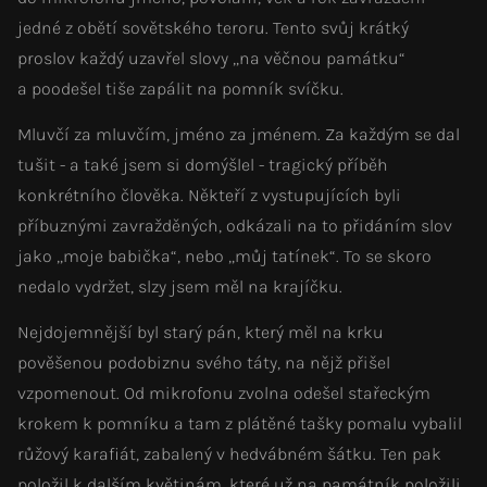
jedné z obětí sovětského teroru. Tento svůj krátký
proslov každý uzavřel slovy „na věčnou památku“
a poodešel tiše zapálit na pomník svíčku.
Mluvčí za mluvčím, jméno za jménem. Za každým se dal
tušit - a také jsem si domýšlel - tragický příběh
konkrétního člověka. Někteří z vystupujících byli
příbuznými zavražděných, odkázali na to přidáním slov
jako „moje babička“, nebo „můj tatínek“. To se skoro
nedalo vydržet, slzy jsem měl na krajíčku.
Nejdojemnější byl starý pán, který měl na krku
pověšenou podobiznu svého táty, na nějž přišel
vzpomenout. Od mikrofonu zvolna odešel stařeckým
krokem k pomníku a tam z plátěné tašky pomalu vybalil
růžový karafiát, zabalený v hedvábném šátku. Ten pak
položil k dalším květinám, které už na památník položili