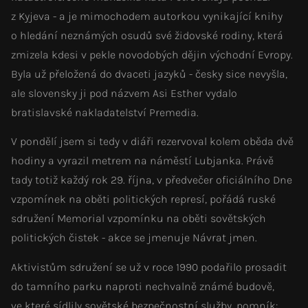
z Kyjeva - a je mimochodem autorkou vynikající knihy
o hledání neznámých osudů své židovské rodiny, která
zmizela kdesi v pekle novodobých dějin východní Evropy.
Byla už přeložená do dvaceti jazyků - česky sice nevyšla,
ale slovensky ji pod názvem Asi Esther vydalo
bratislavské nakladatelství Premedia.
V pondělí jsem si tedy v diáři rezervoval kolem oběda dvě
hodiny a vyrazil metrem na náměstí Lubjanka. Právě
tady totiž každý rok 29. října, v předvečer oficiálního Dne
vzpomínek na oběti politických represí, pořádá ruské
sdružení Memorial vzpomínku na oběti sovětských
politických čistek - akce se jmenuje Návrat jmen.
Aktivistům sdružení se už v roce 1990 podařilo prosadit
do tamního parku naproti nechvalně známé budově,
ve které sídlily sovětské bezpečnostní služby, pomník: