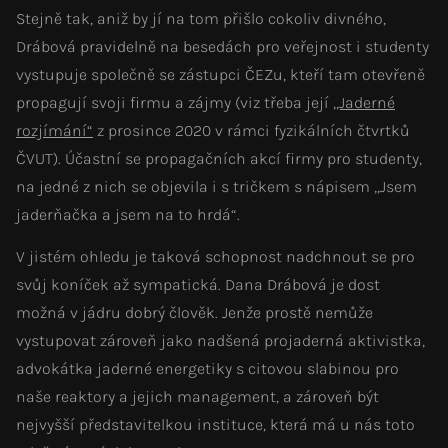
Stejně tak, aniž by jí na tom přišlo cokoliv divného,
Drábová pravidelně na besedách pro veřejnost i studenty
vystupuje společně se zástupci ČEZu, kteří tam otevřeně
propagují svoji firmu a zájmy (viz třeba její
„Jaderné
rozjímání“
z prosince 2020 v rámci fyzikálních čtvrtků
ČVUT). Účastní se propagačních akcí firmy pro studenty,
na jedné z nich se objevila i s tričkem s nápisem „Jsem
jaderňačka a jsem na to hrdá“.
V jistém ohledu je taková schopnost nadchnout se pro
svůj koníček až sympatická. Dana Drábová je dost
možná v jádru dobrý člověk. Jenže prostě nemůže
vystupovat zároveň jako nadšená projaderná aktivistka,
advokátka jaderné energetiky s citovou slabinou pro
naše reaktory a jejich management, a zároveň být
nejvyšší představitelkou instituce, která má u nás toto