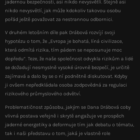
jadernou bezpečnosti, asi nikdo nevysvětlí. Stejně asi
nikdo nevysvětlí, jak může kdokoliv takovou osobu
pořád ještě považovat za nestrannou odbornici.
V druhém letošním díle pak Drábová rozvíjí svoji
hypotézu o tom, že „Evropa je bohatá, líná civilizace,
která odmítá rizika, tím pádem se neposunuje moc
dopředu“. Teze, že naše společnost odvykla rizikům a lidé
se dožadují nesmyslně vysoké úrovně bezpečí, je určitě
zajímavá a dalo by se o ní podnětně diskutovat. Kdyby
ji ovšem nepředkládala osoba zodpovědná za regulaci
rizikového průmyslového odvětví.
Problematičnost způsobu, jakým se Dana Drábová coby
vlivná postava veřejně i skrytě angažuje ve prospěch
jaderné energetiky a deformuje tím jak debatu o tématu,
tak i naši představu o tom, jaká je vlastně role