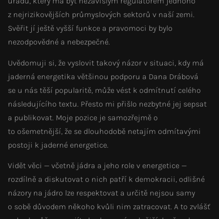
úřadu, který má být nezávislým regulátorem jednoho
z nejrizikovějších průmyslových sektorů v naší zemi.
Svěřit jí ještě vyšší funkce a pravomoci by bylo
nezodpovědné a nebezpečné.
Uvědomuji si, že vyslovit takový názor v situaci, kdy má
jaderná energetika většinou podporu a Dana Drábová
se u nás těší popularitě, může vést k odmítnutí celého
následujícího textu. Přesto mi přišlo nezbytné jej sepsat
a publikovat. Moje pozice je samozřejmě o
to ošemetnější, že se dlouhodobě netajím odmítavými
postoji k jaderné energetice.
Vidět věci — včetně jádra a jeho role v energetice —
rozdílně a diskutovat o nich patří k demokracii, odlišné
názory na jádro lze respektovat a určitě nejsou samy
o sobě důvodem někoho kvůli nim zatracovat. A to zvlášť