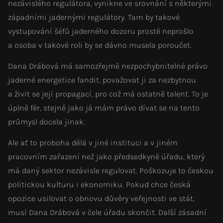
nezávislého regulátora, vynikne ve srovnání s některými
západními jadernými regulátory. Tam by takové
vystupování šéfů jaderného dozoru prostě neprošlo
a osoba v takové roli by se dávno musela poroučet.
Dana Drábová má samozřejmě nezpochybnitelné právo
jaderné energetice fandit, považovat ji za nezbytnou
a živit se její propagací, pro což má ostatně talent. To je
úplně fér, stejně jako já mám právo dívat se na tento
průmysl docela jinak.
Ale ať to proboha dělá v jiné instituci a v jiném
pracovním zařazení než jako předsedkyně úřadu, který
má daný sektor nezávisle regulovat. Poškozuje to českou
politickou kulturu i ekonomiku. Pokud chce česká
opozice usilovat o obnovu důvěry veřejnosti ve stát,
musí Dana Drábová v čele úřadu skončit. Další zásadní