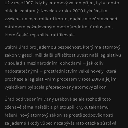
Už v roce 1997, kdy byl atomový zákon přijat, byl v tomto
ohledu zastaralý. Novelou z roku 2009 byla částka
zvýšena na osm miliard korun, nadále ale zůstává pod
minimem požadovaným mezinárodními úmluvami,
které Česká republika ratifikovala.
Státní úřad pro jadernou bezpečnost, který má atomový
zákon v gesci, měl další příležitost uvést naši legislativu
v soulad s mezinárodními dohodami — jakkoliv
nedostatečnými — prostřednictvím
velké novely
, která
procházela legislativním procesem v roce 2016 a jejím
výsledkem byl zcela přepracovaný atomový zákon.
Úřad pod vedením Dany Drábové se ale rozhodl toto
ožehavé téma neřešit a přistoupil k vykutálenému
řešení: nový atomový zákon se prostě zodpovědností
za jaderné škody vůbec nezabývá! Tato otázka zůstává