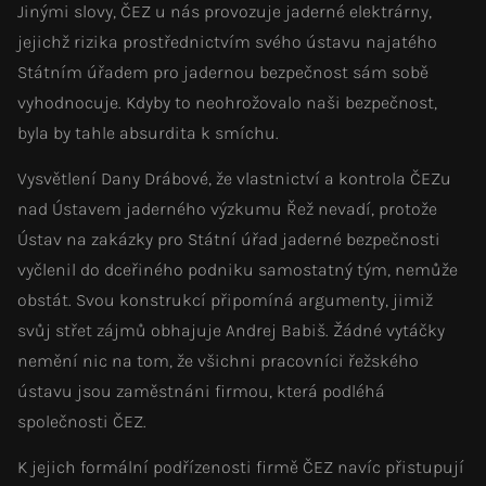
Jinými slovy, ČEZ u nás provozuje jaderné elektrárny,
jejichž rizika prostřednictvím svého ústavu najatého
Státním úřadem pro jadernou bezpečnost sám sobě
vyhodnocuje. Kdyby to neohrožovalo naši bezpečnost,
byla by tahle absurdita k smíchu.
Vysvětlení Dany Drábové, že vlastnictví a kontrola ČEZu
nad Ústavem jaderného výzkumu Řež nevadí, protože
Ústav na zakázky pro Státní úřad jaderné bezpečnosti
vyčlenil do dceřiného podniku samostatný tým, nemůže
obstát. Svou konstrukcí připomíná argumenty, jimiž
svůj střet zájmů obhajuje Andrej Babiš. Žádné vytáčky
nemění nic na tom, že všichni pracovníci řežského
ústavu jsou zaměstnáni firmou, která podléhá
společnosti ČEZ.
K jejich formální podřízenosti firmě ČEZ navíc přistupují