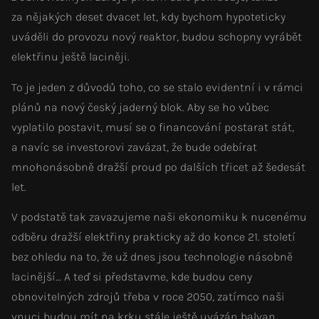
za nějakých deset dvacet let, kdy bychom hypoteticky
uváděli do provozu nový reaktor, budou schopny vyrábět
elektřinu ještě laciněji.
To je jeden z důvodů toho, co se stalo evidentní i v rámci
plánů na nový český jaderný blok. Aby se ho vůbec
vyplatilo postavit, musí se o financování postarat stát,
a navíc se investorovi zavázat, že bude odebírat
mnohonásobně dražší proud po dalších třicet až šedesát
let.
V podstatě tak zavazujeme naši ekonomiku k nucenému
odběru dražší elektřiny prakticky až do konce 21. století
bez ohledu na to, že už dnes jsou technologie násobně
lacinější… A teď si představme, kde budou ceny
obnovitelných zdrojů třeba v roce 2050, zatímco naši
vnuci budou mít na krku stále ještě uvázán balvan