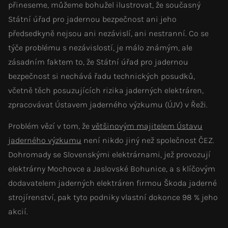
přineseme, můžeme bohužel ilustrovat, že současný
Státní úřad pro jadernou bezpečnost ani jeho
předsedkyně nejsou ani nezávislí, ani nestranní. Co se
týče problému s nezávislostí, je málo známým, ale
zásadním faktem to, že Státní úřad pro jadernou
bezpečnost si nechává řadu technických posudků,
včetně těch posuzujících rizika jaderných elektráren,
zpracovávat Ústavem jaderného výzkumu (ÚJV) v Řeži.
Problém vězí v tom, že
většinovým majitelem Ústavu
jaderného výzkumu
není nikdo jiný než společnost ČEZ.
Dohromady se Slovenskými elektrárnami, jež provozují
elektrárny Mochovce a Jaslovské Bohunice, a s klíčovým
dodavatelem jaderných elektráren firmou Škoda jaderné
strojírenství, pak tyto podniky vlastní dokonce 98 % jeho
akcií.