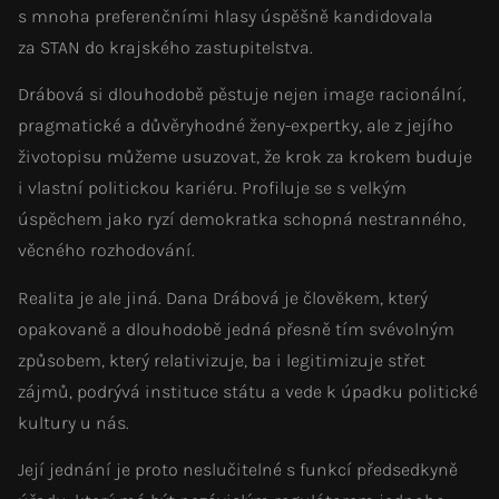
s mnoha preferenčními hlasy úspěšně kandidovala
za STAN do krajského zastupitelstva.
Drábová si dlouhodobě pěstuje nejen image racionální,
pragmatické a důvěryhodné ženy-expertky, ale z jejího
životopisu můžeme usuzovat, že krok za krokem buduje
i vlastní politickou kariéru. Profiluje se s velkým
úspěchem jako ryzí demokratka schopná nestranného,
věcného rozhodování.
Realita je ale jiná. Dana Drábová je člověkem, který
opakovaně a dlouhodobě jedná přesně tím svévolným
způsobem, který relativizuje, ba i legitimizuje střet
zájmů, podrývá instituce státu a vede k úpadku politické
kultury u nás.
Její jednání je proto neslučitelné s funkcí předsedkyně