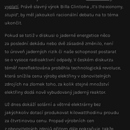
vyplatí
. Právě slavný výrok Billa Clintona
„It’s the economy,
stupid“
, by měl jakoukoli racionální debatu na to téma
ukončit.
Pokud se totiž v diskusi o jaderné energetice něco
za poslední dekádu nebo dvě zásadně změnilo, není
to úroveň jaderných rizik či naše schopnost postarat
se o vysoce radioaktivní odpady. V českém diskurzu
téměř nereflektována proběhla technologická revoluce,
která snížila cenu výroby elektřiny v obnovitelných
zdrojích na zlomek toho, za kolik stejné množství
elektřiny dodá nově vybudovaný jaderný reaktor.
Už dnes dokáží solární a větrné elektrárny bez
jakýchkoliv dotací produkovat kilowatthodinu proudu
za čtvrtinovou cenu. Propad výrobních cen
z obnovitelných zdrojů přitom dále pokračuje, takže