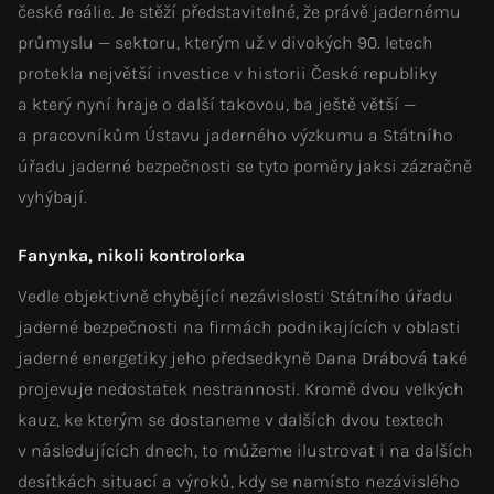
české reálie. Je stěží představitelné, že právě jadernému
průmyslu — sektoru, kterým už v divokých 90. letech
protekla největší investice v historii České republiky
a který nyní hraje o další takovou, ba ještě větší —
a pracovníkům Ústavu jaderného výzkumu a Státního
úřadu jaderné bezpečnosti se tyto poměry jaksi zázračně
vyhýbají.
Fanynka, nikoli kontrolorka
Vedle objektivně chybějící nezávislosti Státního úřadu
jaderné bezpečnosti na firmách podnikajících v oblasti
jaderné energetiky jeho předsedkyně Dana Drábová také
projevuje nedostatek nestrannosti. Kromě dvou velkých
kauz, ke kterým se dostaneme v dalších dvou textech
v následujících dnech, to můžeme ilustrovat i na dalších
desítkách situací a výroků, kdy se namísto nezávislého