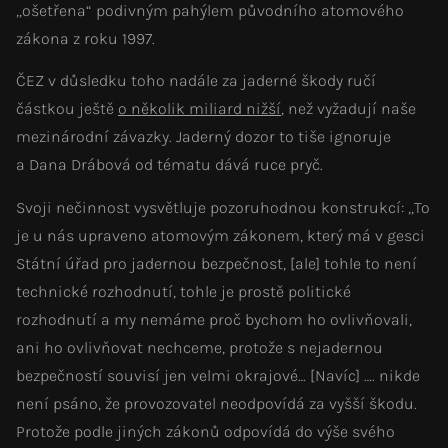
„ošetřena“ podivným pahýlem původního atomového
zákona z roku 1997.
ČEZ v důsledku toho nadále za jaderné škody ručí
částkou ještě
o několik miliard nižší
, než vyžadují naše
mezinárodní závazky. Jaderný dozor to tiše ignoruje
a Dana Drábová od tématu dává ruce pryč.
Svoji nečinnost vysvětluje pozoruhodnou konstrukcí: „To
je u nás upraveno atomovým zákonem, který má v gesci
Státní úřad pro jadernou bezpečnost, [ale] tohle to není
technické rozhodnutí, tohle je prostě politické
rozhodnutí a my nemáme proč bychom ho ovlivňovali,
ani ho ovlivňovat nechceme, protože s nejadernou
bezpečností souvisí jen velmi okrajové… [Navíc] …. nikde
není psáno, že provozovatel neodpovídá za vyšší škodu.
Protože podle jiných zákonů odpovídá do výše svého