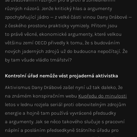
různých názorů. Jenže kritický hlas a argumenty
zpochybňující jádro — z velké části vinou Dany Drábové —
z českého prostoru prakticky vymizely. Přitom jsou
to právě věcné, ekonomické argumenty, které velkou
většinu zemí OECD přivedly k tomu, že s budováním
nových jaderných zdrojů už do budoucna nepočítají. Že
by tam všude vládlo tmářství?
Kontrolní úřad nemůže vést projaderná aktivistka
Aktivismus Dany Drábové zašel nyní už tak daleko, že
na známém konspiračním webu
Kupředu do minulosti
letos v lednu rozjela seriál proti obnovitelným zdrojům
energie a hojně tam používá vyvrácené předsudky
a argumenty. Jak se něco takového slučuje s pracovní
náplní a posláním předsedkyně Státního úřadu pro