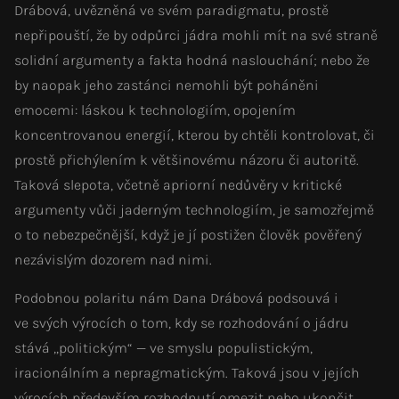
Drábová, uvězněná ve svém paradigmatu, prostě
nepřipouští, že by odpůrci jádra mohli mít na své straně
solidní argumenty a fakta hodná naslouchání; nebo že
by naopak jeho zastánci nemohli být poháněni
emocemi: láskou k technologiím, opojením
koncentrovanou energií, kterou by chtěli kontrolovat, či
prostě přichýlením k většinovému názoru či autoritě.
Taková slepota, včetně apriorní nedůvěry v kritické
argumenty vůči jaderným technologiím, je samozřejmě
o to nebezpečnější, když je jí postižen člověk pověřený
nezávislým dozorem nad nimi.
Podobnou polaritu nám Dana Drábová podsouvá i
ve svých výrocích o tom, kdy se rozhodování o jádru
stává „politickým“ — ve smyslu populistickým,
iracionálním a nepragmatickým. Taková jsou v jejích
výrocích především rozhodnutí omezit nebo ukončit