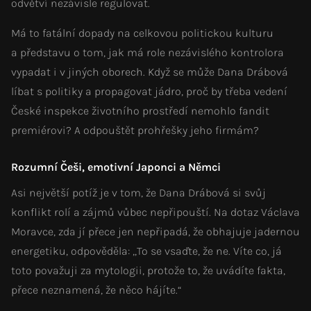
odvětví nezávisle regulovat.
Má to fatální dopady na celkovou politickou kulturu
a představu o tom, jak má role nezávislého kontrolora
vypadat i v jiných oborech. Když se může Dana Drábová
líbat s politiky a propagovat jádro, proč by třeba vedení
České inspekce životního prostředí nemohlo fandit
premiérovi? A odpouštět prohřešky jeho firmám?
Rozumní Češi, emotivní Japonci a Němci
Asi největší potíž je v tom, že Dana Drábová si svůj
konflikt rolí a zájmů vůbec nepřipouští. Na dotaz Václava
Moravce, zda jí přece jen nepřipadá, že obhajuje jadernou
energetiku, odpověděla: „To se vsaďte, že ne. Víte co, já
toto považuji za mytologii, protože to, že uvádíte fakta,
přece neznamená, že něco hájíte.“