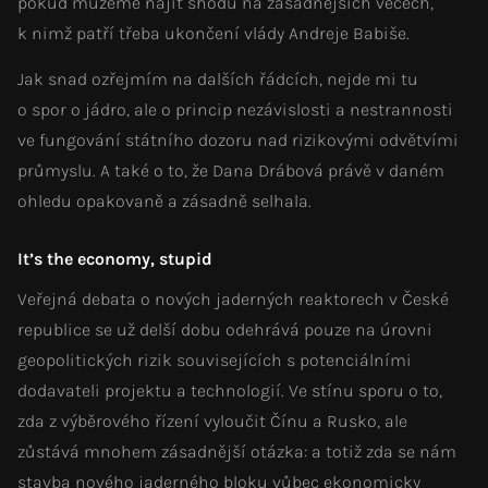
pokud můžeme najít shodu na zásadnějších věcech,
k nimž patří třeba ukončení vlády Andreje Babiše.
Jak snad ozřejmím na dalších řádcích, nejde mi tu
o spor o jádro, ale o princip nezávislosti a nestrannosti
ve fungování státního dozoru nad rizikovými odvětvími
průmyslu. A také o to, že Dana Drábová právě v daném
ohledu opakovaně a zásadně selhala.
It’s the economy, stupid
Veřejná debata o nových jaderných reaktorech v České
republice se už delší dobu odehrává pouze na úrovni
geopolitických rizik souvisejících s potenciálními
dodavateli projektu a technologií. Ve stínu sporu o to,
zda z výběrového řízení vyloučit Čínu a Rusko, ale
zůstává mnohem zásadnější otázka: a totiž zda se nám
stavba nového jaderného bloku vůbec
ekonomicky