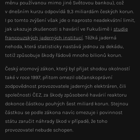
měnu používanou mimo jiné Světovou bankou), což
v dnešním kurzu odpovídá 9,3 miliardám českých korun.
I po tomto zvýšení však jde o naprosto neadekvátní limit,
jak ukazuje zkušenosti s havárií ve Fukušimě i
studie
francouzských jaderných institucí
. Těžká jaderná
nehoda, která statisticky nastává jednou za dekádu,
totiž způsobuje škody řádově mnoho bilionů korun.
Český atomový zákon, který byl přijat shodou okolností
také v roce 1997, přitom omezil občanskoprávní
zodpovědnost provozovatele jaderných elektráren, čili
společnosti ČEZ, za škody způsobené havárií reaktoru
dokonce částkou pouhých šest miliard korun. Stejnou
částkou se podle zákona navíc omezuje i povinnost
státu zaručit náhrady škod v případě, že toho
provozovatel nebude schopen.