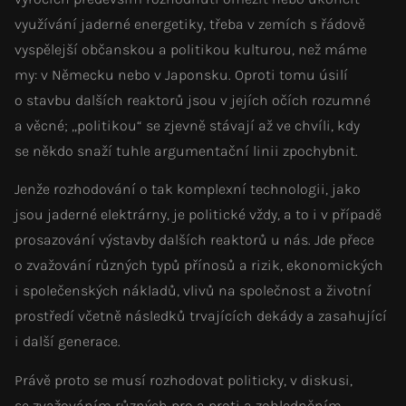
využívání jaderné energetiky, třeba v zemích s řádově
vyspělejší občanskou a politikou kulturou, než máme
my: v Německu nebo v Japonsku. Oproti tomu úsilí
o stavbu dalších reaktorů jsou v jejích očích rozumné
a věcné; „politikou“ se zjevně stávají až ve chvíli, kdy
se někdo snaží tuhle argumentační linii zpochybnit.
Jenže rozhodování o tak komplexní technologii, jako
jsou jaderné elektrárny, je politické vždy, a to i v případě
prosazování výstavby dalších reaktorů u nás. Jde přece
o zvažování různých typů přínosů a rizik, ekonomických
i společenských nákladů, vlivů na společnost a životní
prostředí včetně následků trvajících dekády a zasahující
i další generace.
Právě proto se musí rozhodovat politicky, v diskusi,
se zvažováním různých pro a proti a zohledněním