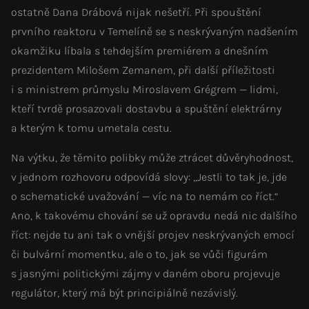
ostatně Dana Drábová nijak nešetří. Při spouštění
prvního reaktoru v Temelíně se s neskrývaným nadšením
okamžiku líbala s tehdejším premiérem a dnešním
prezidentem Milošem Zemanem, při další příležitosti
i s ministrem průmyslu Miroslavem Grégrem — lidmi,
kteří tvrdě prosazovali dostavbu a spuštění elektrárny
a kterým k tomu umetala cestu.
Na výtku, že těmito polibky může ztrácet důvěryhodnost,
v jednom rozhovoru odpovídá slovy: „Jestli to tak je, jde
o schematické uvažování — víc na to nemám co říct.“
Ano, k takovému chování se už opravdu nedá nic dalšího
říct: nejde tu ani tak o vnější projev neskrývaných emocí
či bulvární momentku, ale o to, jak se vůči figurám
s jasnými politickými zájmy v daném oboru projevuje
regulátor, který má být principiálně nezávislý.