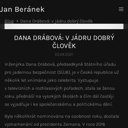
Jan Beránek
Blog
Dana Drábová: v jádru dobrý člověk
DANA DRÁBOVÁ: V JÁDRU DOBRÝ
ČLOVĚK
05.04.2021
Inženýrka Dana Drábová, předsedkyně Státního úřadu
pro jadernou bezpečnost (SÚJB), je v České republice už
několik let vnímána jako celebrita. Vystupuje
v televizních a rozhlasových pořadech, stala se ženou
roku, přednáší na vysokých školách a čím dál častěji
se vyjadřuje i ke společenskému a politickému dění.
Byla několikrát nominována na osobnost roku, dostala
vyznamenání od prezidenta Zemana. V roce 2016