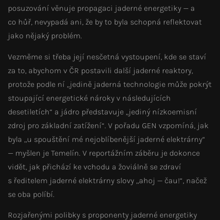
posuzování věnuje propagaci jaderné energetiky — a
co hůř, nevypadá ani, že by to byla schopná reflektovat
jako nějaký problém.
Vezměme si třeba její nesčetná vystoupení, kde se staví
za to, abychom v ČR postavili další jaderné reaktory,
protože podle ní „jedině jaderná technologie může pokrýt
stoupající energetické nároky v následujících
desetiletích“ a jádro představuje „jediný nízkoemisní
zdroj pro základní zatížení“. V pořadu GEN vzpomíná, jak
byla „u spouštění mé nejoblíbenější jaderné elektrárny“
— myšlen je Temelín. V reportážním záběru je dokonce
vidět, jak přichází ke vchodu a žoviálně se zdraví
s ředitelem jaderné elektrárny slovy „ahoj — čau!“, načež
se oba políbí.
Rozjařenými polibky s proponenty jaderné energetiky