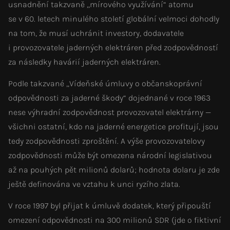
usnadnění takzvaně „mírového využívání“ atomu
se v 60. letech minulého století globální velmoci dohodly
na tom, že musí uchránit investory, dodavatele
i provozovatele jaderných elektráren před zodpovědností
za následky havárií jaderných elektráren.
Podle takzvané „Vídeňské úmluvy o občanskoprávní
odpovědnosti za jaderné škody“ dojednané v roce 1963
nese výhradní zodpovědnost provozovatel elektrárny —
všichni ostatní, kdo na jaderné energetice profitují, jsou
tedy zodpovědnosti zproštění. A výše provozovatelovy
zodpovědnosti může být omezena národní legislativou
až na pouhých pět milionů dolarů; hodnota dolaru je zde
ještě definována ve vztahu k unci ryzího zlata.
V roce 1997 byl přijat k úmluvě dodatek, který připouští
omezení odpovědnosti na 300 milionů SDR (jde o fiktivní