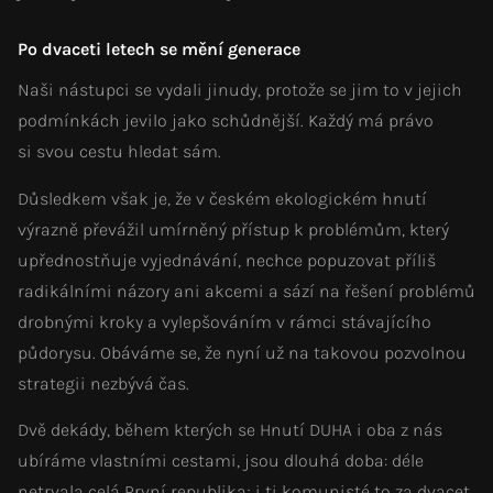
Po dvaceti letech se mění generace
Naši nástupci se vydali jinudy, protože se jim to v jejich
podmínkách jevilo jako schůdnější. Každý má právo
si svou cestu hledat sám.
Důsledkem však je, že v českém ekologickém hnutí
výrazně převážil umírněný přístup k problémům, který
upřednostňuje vyjednávání, nechce popuzovat příliš
radikálními názory ani akcemi a sází na řešení problémů
drobnými kroky a vylepšováním v rámci stávajícího
půdorysu. Obáváme se, že nyní už na takovou pozvolnou
strategii nezbývá čas.
Dvě dekády, během kterých se Hnutí DUHA i oba z nás
ubíráme vlastními cestami, jsou dlouhá doba: déle
netrvala celá První republika; i ti komunisté to za dvacet