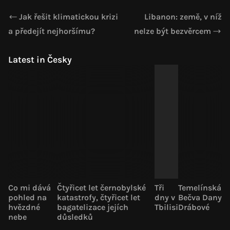
Jak řešit klimatickou krizi
Libanon: země, v níž
a předejít nejhoršímu?
nelze být bezvěrcem
Latest in Česky
Co mi dává
Čtyřicet let černobylské
Tři
Temelínská
pohled na
katastrofy, čtyřicet let
dny v
Bečva Dany
hvězdné
bagatelizace jejích
Tbilisi
Drábové
nebe
důsledků