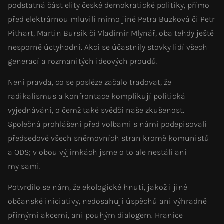
podstatná část elity české demokratické politiky, přímo
před elektrárnou mluvili mimo jiné Petra Buzková či Petr
Pithart, Martin Bursík či Vladimír Mlynář, oba tehdy ještě
nesporně úctyhodní. Akcí se účastnily stovky lidí všech
generací a rozmanitých ideových proudů.
Není pravda, co se posléze začalo tradovat, že
radikalismus a konfrontace komplikují politická
vyjednávání, o čemž také svědčí naše zkušenost.
Společná prohlášení před volbami s námi podepisovali
předsedové všech sněmovních stran kromě komunistů
a ODS; v obou výjimkách jsme o to ale nestáli ani
my sami.
Potvrdilo se nám, že ekologické hnutí, jakož i jiné
občanské iniciativy, nedosahují úspěchů ani výhradně
přímými akcemi, ani pouhým dialogem. Hranice