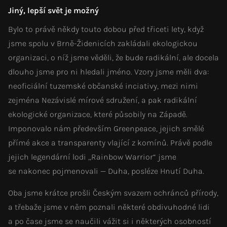
Jiný, lepší svět je možný
Bylo to právě někdy touto dobou před třiceti lety, když
jsme spolu v Brně-Židenicích zakládali ekologickou
organizaci, o níž jsme věděli, že bude radikální, ale docela
dlouho jsme pro ni hledali jméno. Vzory jsme měli dva:
neoficiální tuzemské občanské inciativy, mezi nimi
zejména Nezávislé mírové sdružení, a pak radikální
ekologické organizace, které působily na Západě.
Imponovalo nám především Greenpeace, jejich smělé
přímé akce a transparenty vlající z komínů. Právě podle
jejich legendární lodi „Rainbow Warrior“ jsme
se nakonec pojmenovali — Duha, posléze Hnutí Duha.
Oba jsme krátce prošli Českým svazem ochránců přírody,
a třebaže jsme v něm poznali některé obdivuhodné lidi
a po čase jsme se naučili vážit si i některých osobností