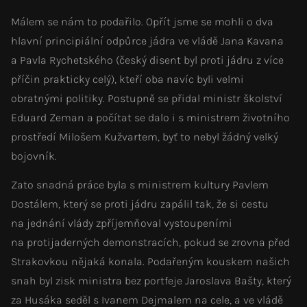
Málem se nám to podařilo. Opřít jsme se mohli o dva
hlavní principiální odpůrce jádra ve vládě Jana Kavana
a Pavla Rychetského (český disent byl proti jádru z více
příčin prakticky celý), kteří oba navíc byli velmi
obratnými politiky. Postupně se přidal ministr školství
Eduard Zeman a počítat se dalo i s ministrem životního
prostředí Milošem Kužvartem, byť to nebyl žádný velký
bojovník.
Zato snadná práce byla s ministrem kultury Pavlem
Dostálem, který se proti jádru zapálil tak, že si cestu
na jednání vlády zpříjemňoval vystoupeními
na protijaderných demonstracích, pokud se zrovna před
Strakovkou nějaká konala. Podařeným kouskem našich
snah byl zisk ministra bez portfeje Jaroslava Bašty, který
za Husáka seděl s Ivanem Dejmalem na cele, a ve vládě