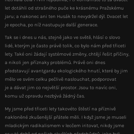
let dotáhli od strašného puče ke krásnému Pražskému
jaru; a nakonec ani ten Husák to nevydržel dýl. Dvacet let
je epocha, po níž nastupuje další generace.
Tak se i dnes u nás, stejně jako ve světě, hlásí o slovo
lidé, kterým je často právě tolik, co bylo nám před třiceti
lety. Také oni žádají systémové změny, chtějí řešit příčiny,
a nikoli jen příznaky problémů. Právě oni dnes
představují avantgardu ekologického hnutí, které by jim
mělo ve svém celku pečlivě naslouchat, podporovat
je a dávat jim co největší prostor. Jsou to navíc oni,
komu už opravdu nezbývá žádný čas.
My jsme před třiceti lety takovéto štěstí na příznivě
nakloněné zkušenější přátele měli. I když jsme je museli
mladickým radikalismem v lecčem iritovat, nikdy jsme
se v té době od našich skvělých předchůdců, jako byli