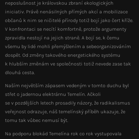
neposlušnost je královskou zbraní ekologických
iniciativ. Právě nenásilných přímých akcí a mobilizace
občanů k nim se ničitelé přírody totiž bojí jako čert kříže.
V konfrontaci se necítí komfortně, protože argumenty
zpravidla nestojí na jejich straně. A bojí se, k čemu
všemu by lidé mohli přemýšlením a sebeorganizováním
dospět. Od změny takového energetického systému
k hlubším změnám ve společnosti totiž nevede zase tak
dlouhá cesta.
Naším největším zápasem vedeným v tomto duchu byl
střet o jadernou elektrárnu Temelín. Ačkoli
se v pozdějších letech prosadily názory, že radikalismus
veřejnost odrazuje, náš temelínský příběh ukazuje, že
tomu tak vůbec nemusí být.
Na podporu blokád Temelína rok co rok vystupovala