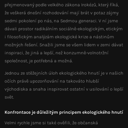
přejmenovaný podle velkého zákona Irokézů, který říká,
že veškerá dnešní rozhodování mají brát v potaz zájmy
sedmi pokolení po nás, na Sedmou generaci. V ní jsme
dávali prostor radikálním sociálně-ekologickým, etickým
i filosofickým analýzám ekologické krize a nástinům
možných řešení. Snažili jsme se všem lidem v zemi dávat
inspiraci, že jiná a lepší, než konzumně-volnotržní
společnost, je potřebná a možná.
Jednou ze stěžejních úloh ekologického hnutí je v našich
očích právě upozorňování na takováto hlubší
východiska a snaha inspirovat ostatní v usilování o lepší
svět.
Konfrontace je důležitým principem ekologického hnutí
Velmi rychle jsme si také ověřili, že občanská