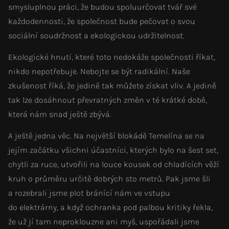
smysluplnou práci, že budou spoluurčovat tvář své
každodennosti, že společnost bude pečovat o svou
sociální soudržnost a ekologickou udržitelnost.
Ekologické hnutí, které toto nedokáže společnosti říkat,
nikdo nepotřebuje. Nebojte se být radikální. Naše
zkušenost říká, že jedině tak můžete získat vliv. A jedině
tak lze dosáhnout převratných změn v té krátké době,
která nám snad ještě zbývá.
A ještě jedna věc. Na největší blokádě Temelína se na
jejím začátku všichni účastníci, kterých bylo na šest set,
chytli za ruce, utvořili na louce kousek od chladících věží
kruh o průměru určitě dobrých sto metrů. Pak jsme šli
a rozebrali jsme plot bránící nám ve vstupu
do elektrárny, a když ochranka pod palbou kritiky řekla,
že už jí tam neproklouzne ani myš, uspořádali jsme