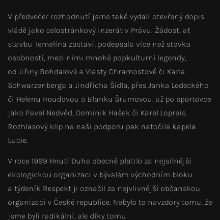
V předvečer rozhodnutí jsme také vydali otevřený dopis
vládě jako celostránkový inzerát v Právu. Žádost, ať
stavbu Temelína zastaví, podepsala více než stovka
osobností, mezi nimi mnohé popkulturní legendy,
od Jiřiny Bohdalové a Vlasty Chramostové či Karla
Schwarzenberga a Jindřícha Šídla, přes Janka Ledeckého
či Helenu Houdovou a Blanku Šrumovou, až po sportovce
jako Pavel Nedvěd, Dominik Hašek či Karel Lopreis.
Rozhlasový klip na naši podporu pak natočila kapela
Lucie.
V roce 1999 Hnutí Duha obecně platilo za nejsilnější
ekologickou organizaci v bývalém východním bloku
a týdeník Respekt ji označil za nejvlivnější občanskou
organizaci v České republice. Nebylo to navzdory tomu, že
jsme byli radikální, ale díky tomu.