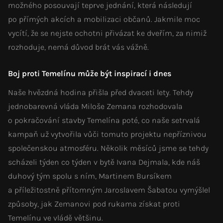
možného posouvají teprve jednání, která následují
po přímých akcích a mobilizaci občanů. Jakmile moc
vycítí, že se nejste ochotni přivázat ke dveřím, za nimiž
rozhoduje, nemá důvod brát vás vážně.
Boj proti Temelínu může být inspirací i dnes
Naše hvězdná hodina přišla před dvaceti lety. Tehdy
jednobarevná vláda Miloše Zemana rozhodovala
o pokračování stavby Temelína poté, co naše setrvalá
kampaň už vytvořila vůči tomuto projektu nepříznivou
společenskou atmosféru. Několik měsíců jsme se tehdy
scházeli týden co týden v bytě Ivana Dejmala, kde náš
duhový tým spolu s ním, Martinem Bursíkem
a příležitostně přítomným Jaroslavem Šabatou vymýšlel
způsoby, jak Zemanovi pod rukama získat proti
Temelínu ve vládě většinu.