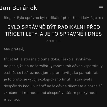
Jan Beránek
Blog
Bylo správné být radikální před třiceti lety. A je to s
BYLO SPRÁVNÉ BÝT RADIKÁLNÍ PŘED
TŘICETI LETY. A JE TO SPRÁVNÉ I DNES
22.09.2019
Milí přátelé,
třicet let je strašně dlouhá doba. Těžko si zvykáme
na pocit, že na naše začátky máme tak dávné vzpomínky.
Jestliže se teď rozhodujeme promluvit jako pamětníci,
je to proto, že vývoj ekologického hnutí i stav světa
dospěly do bodu, v němž naše dávná dilemata a pozdější
zkušenosti mohou snad alespoň v něčem poskytnout
inspiraci.