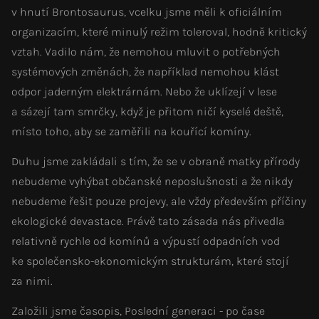
v hnutí Brontosaurus, vcelku jsme měli k oficiálním
organizacím, které minulý režim toleroval, hodně kritický
vztah. Vadilo nám, že nemohou mluvit o potřebných
systémových změnách, že například nemohou klást
odpor jaderným elektrárnám. Nebo že uklízejí v lese
a sázejí tam smrčky, když je přitom ničí kyselé deště,
místo toho, aby se zaměřili na kouřící komíny.
Duhu jsme zakládali s tím, že se v obraně matky přírody
nebudeme vyhýbat občanské neposlušnosti a že nikdy
nebudeme řešit pouze projevy, ale vždy především příčiny
ekologické devastace. Právě tato zásada nás přivedla
relativně rychle od komínů a výpustí odpadních vod
ke společensko-ekonomickým strukturám, které stojí
za nimi.
Založili jsme časopis, Poslední generaci - po čase