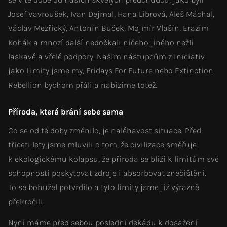
Josef Vavroušek, Ivan Dejmal, Hana Librová, Aleš Máchal,
Václav Mezřický, Antonín Buček, Mojmír Vlašín, Erazim
Kohák a mnozí další nedočkali ničeho jiného nežli
laskavé a vřelé podpory. Našim nástupcům z iniciativ
jako Limity jsme my, Fridays For Future nebo Extinction
Rebellion bychom přáli a nabízíme totéž.
Příroda, která brání sebe sama
Co se od té doby změnilo, je naléhavost situace. Před
třiceti lety jsme mluvili o tom, že civilizace směřuje
k ekologickému kolapsu, že příroda se blíží k limitům své
schopnosti poskytovat zdroje i absorbovat znečištění.
To se bohužel potvrdilo a tyto limity jsme již výrazně
překročili.
Nyní máme před sebou poslední dekádu k dosažení