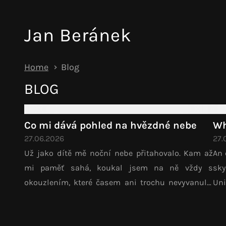
Jan Beránek
Home
Blog
BLOG
Co mi dává pohled na hvězdné nebe
Wh
27.06.2026
27.
Už jako dítě mě noční nebe přitahovalo. Kam až
An 
mi paměť sahá, koukal jsem na ně vždy s
sky
okouzlením, které časem ani trochu nevyvanulo.
Uni
Lidé takový pohled vnímají každý po svém: někdo
cítí tajemství, někdo...