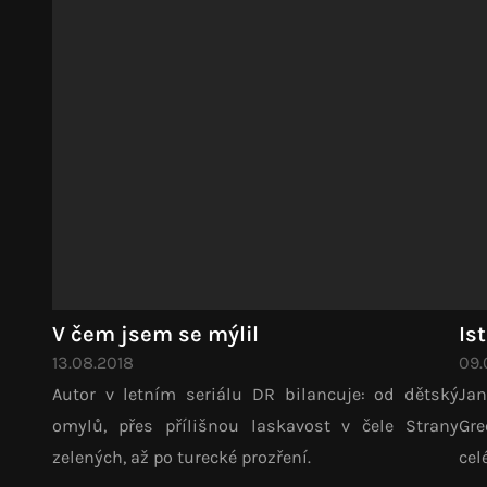
V čem jsem se mýlil
Is
13.08.2018
09.
Autor v letním seriálu DR bilancuje: od dětský
Jan
omylů, přes přílišnou laskavost v čele Strany
Gre
zelených, až po turecké prozření.
cel