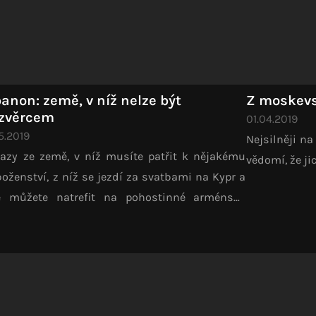
banon: země, v níž nelze být
Z moskevs
zvěrcem
01.04.2019
05.2019
Nejsilněji na
azy ze země, v níž musíte patřit k nějakému
vědomí, že ji
oženství, z níž se jezdí za svatbami na Kypr a
e můžete natrefit na pohostinné arménské
olucionáře.