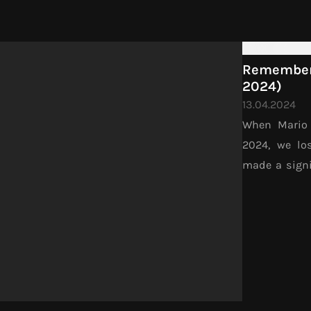
narozením od
pro mě dávno
Rememberi
2024)
13.04.2024
When Mario
2024, we lo
made a signi
movement. Ov
he worked 
Greenpeace Ea