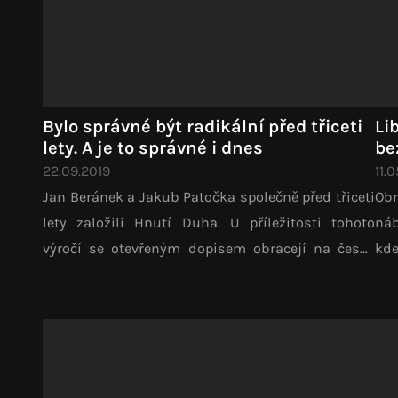
Bylo správné být radikální před třiceti
Li
lety. A je to správné i dnes
be
22.09.2019
11.
Jan Beránek a Jakub Patočka společně před třiceti
Obr
lety založili Hnutí Duha. U příležitosti tohoto
náb
výročí se otevřeným dopisem obracejí na české
kd
ekologické hnutí.
rev