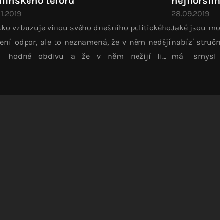
alinského teroru
nejhorší
11.2019
28.09.2019
ko vzbuzuje vinou svého dnešního politického
Jaké jsou mo
ení odpor, ale to neznamená, že v něm nedějí
nabízí stručn
ci hodné obdivu a že v něm nežijí lidé
má smysl 
luhující naši podporu.
technologic
globální.