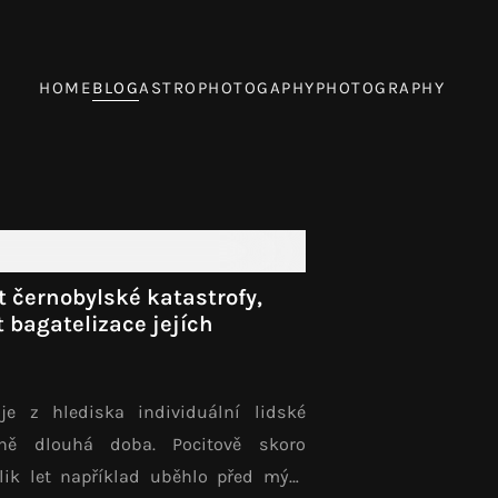
HOME
BLOG
ASTROPHOTOGAPHY
PHOTOGRAPHY
et černobylské katastrofy,
et bagatelizace jejích
 je z hlediska individuální lidské
ně dlouhá doba. Pocitově skoro
olik let například uběhlo před mým