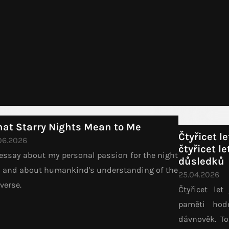
at Starry Nights Mean to Me
Čtyřicet l
06.2026
čtyřicet l
essay about my personal passion for the night
důsledků
 and about humankind's understanding of the
25.04.2026
verse.
Čtyřicet let
paměti hod
dávnověk. T