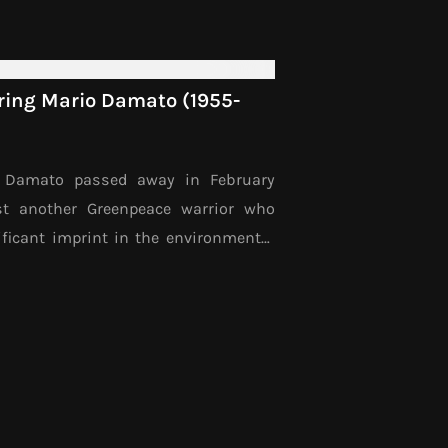
 celosvětové hospodářské krize. Ta je
 minulým a trochu...
ng Mario Damato (1955-
 Damato passed away in February
st another Greenpeace warrior who
ficant imprint in the environmental
er 34 years with the global network,
for Greenpeace International,
st...