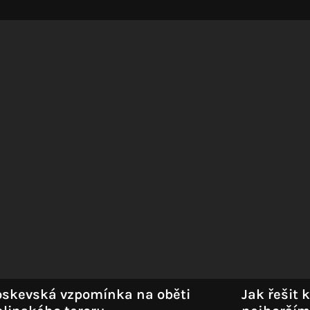
ontrolovala, ale oslavovala.
skevská vzpomínka na oběti
Jak řešit 