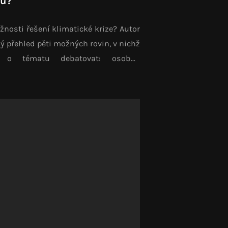
mu?
žnosti řešení klimatické krize? Autor
ý přehled pěti možných rovin, v nichž
o tématu debatovat: osobní,
ké, adaptační, makroekonomické a