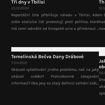
Tři dny v Tbilisi
Th
25.12.2024
15.
Reportážní črta přibližuje náladu v Tbilisi, kde
In 
stále statisíce lidí protestují proti politice, která
had
má zemi odvrátit od Evropské unie a přimknout k
now
Rusku, ale do pouličního hnutí už se také vkrádá
it.
skepse a bezradnost.
pol
Temelínská Bečva Dany Drábové
Ja
11.04.2021
ob
Okázalé vyšetřování jiného problému, než na jaký
06.
ukázali svědci? Protizákonné zatajování
Dn
informací? Oba jevy se staly definicí selhání státu
uka
při vyšetřovaní otravy Bečvy. Už dříve je ale
sp
uplatnila Dana Drábová.
prů