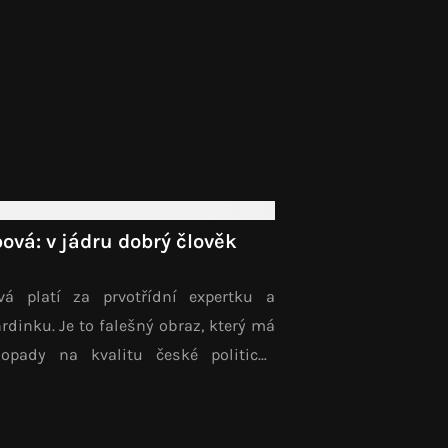
vá: v jádru dobrý člověk
á platí za prvotřídní expertku a
rdinku. Je to falešný obraz, který má
dopady na kvalitu české politické
koušíme se jej napravit v dlouho
 seriálu analytických textů.