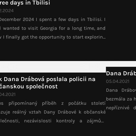
ree days in Tbilisi
12.2024
December 2024 I spent a few days in Tbilisi. I
 wanted to visit Georgia for a long time, and
 I finally got the opportunity to start exploring
 And it so happened that it was at a time of
itical protests, about which I can...
Dana Drábo
k Dana Drábová poslala policii na
05.04.2021
čanskou společnost
Dana Drábov
04.2021
bezmála za h
es připomínaný příběh z počátku století
nepříznivé 
zuje reálný vztah Dany Drábové k občanské
kultury. Po
olečnosti, nezávislosti kontroly a zájmům
připravovaném
myslu. Spouštění jaderné elektrárny Temelín