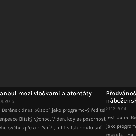
tanbul mezi vločkami a atentáty
Předvánoč
nábožens
01.2015
21.12.2014
 Beránek dnes působí jako programový ředitel
Text Jana B
enpeace Blízký východ. V den, kdy se pozornost
jako program
ého světa upřela k Paříži, fotil v Istanbulu sníh.
reaguje na 