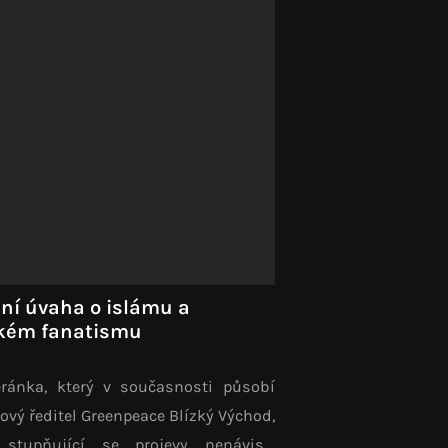
ní úvaha o islámu a
kém fanatismu
eránka, který v současnosti působí
ový ředitel Greenpeace Blízký Východ,
stupňující se projevy nenávisti