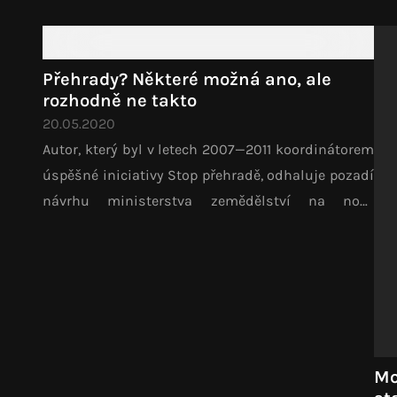
nek
Přehrady? Některé možná ano, ale
rozhodně ne takto
20.05.2020
Autor, který byl v letech 2007—2011 koordinátorem
úspěšné iniciativy Stop přehradě, odhaluje pozadí
návrhu ministerstva zemědělství na nové
přehrady. Formuluje také související dilemata,
která budeme muset vyřešit.
Mo